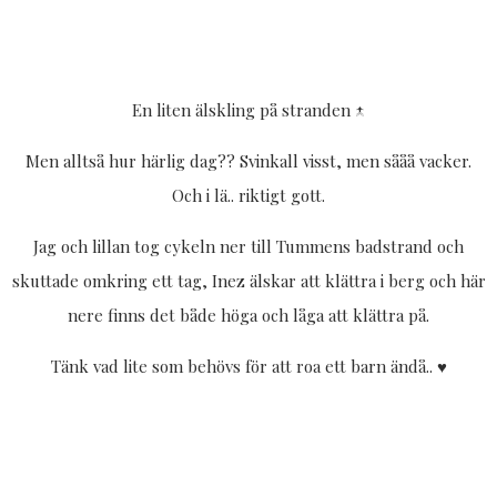
En liten älskling på stranden ↑
Men alltså hur härlig dag?? Svinkall visst, men sååå vacker.
Och i lä.. riktigt gott.
Jag och lillan tog cykeln ner till Tummens badstrand och
skuttade omkring ett tag, Inez älskar att klättra i berg och här
nere finns det både höga och låga att klättra på.
Tänk vad lite som behövs för att roa ett barn ändå.. ♥