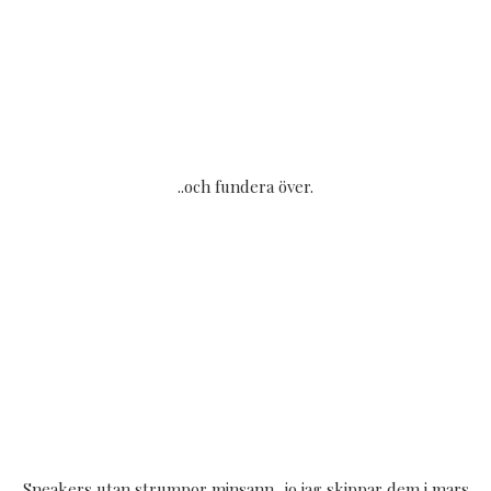
..och fundera över.
Sneakers utan strumpor minsann.. jo jag skippar dem i mars