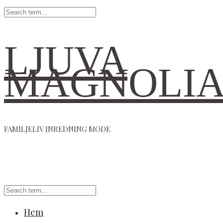
LJUVA
MAGNOLI
FAMILJELIV INREDNING MODE
Hem