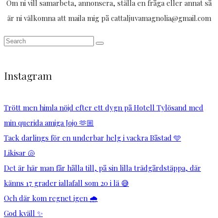
Om ni vill samarbeta, annonsera, ställa en fråga eller annat så
är ni välkomna att maila mig på cattaljuvamagnolia@gmail.com
Instagram
Trött men himla nöjd efter ett dygn på Hotell Tylösand med
min querida amiga Jojo 🫶🏼
Tack darlings för en underbar helg i vackra Båstad 🩵
Likisar 🐚
Det är här man får hålla till, på sin lilla trädgårdstäppa, där
känns 17 grader iallafall som 20 i lä 😅
Och där kom regnet igen 🌧️
God kväll ✨