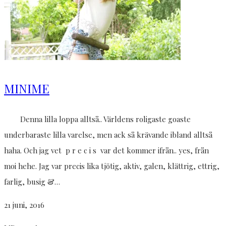
MINIME
Denna lilla loppa alltså.. Världens roligaste goaste
underbaraste lilla varelse, men ack så krävande ibland alltså
haha. Och jag vet p r e c i s var det kommer ifrån.. yes, från
moi hehe. Jag var precis lika tjötig, aktiv, galen, klättrig, ettrig,
farlig, busig &…
21 juni, 2016