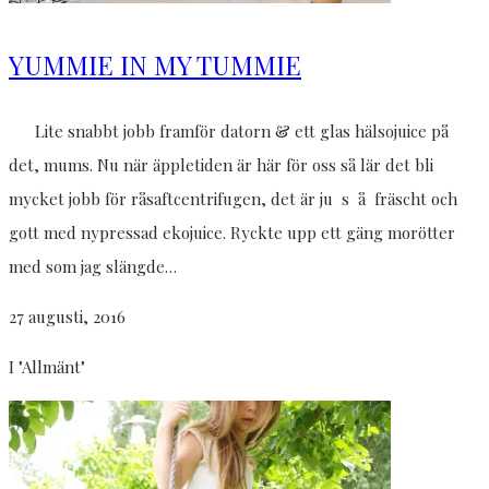
YUMMIE IN MY TUMMIE
Lite snabbt jobb framför datorn & ett glas hälsojuice på
det, mums. Nu när äppletiden är här för oss så lär det bli
mycket jobb för råsaftcentrifugen, det är ju s å fräscht och
gott med nypressad ekojuice. Ryckte upp ett gäng morötter
med som jag slängde…
27 augusti, 2016
I "Allmänt"