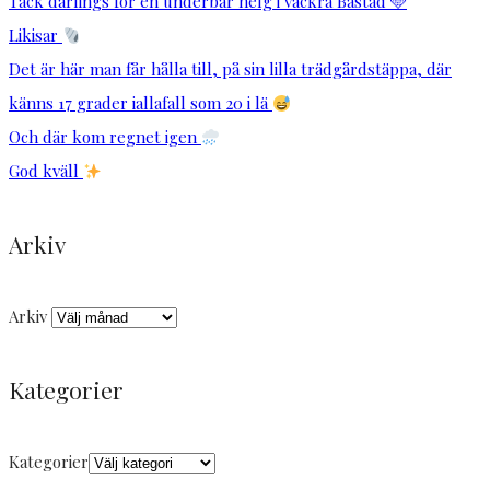
Tack darlings för en underbar helg i vackra Båstad 🩵
Likisar
Det är här man får hålla till, på sin lilla trädgårdstäppa, där
känns 17 grader iallafall som 20 i lä
Och där kom regnet igen
God kväll
Arkiv
Arkiv
Kategorier
Kategorier