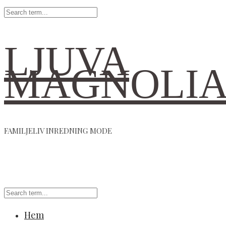
LJUVA
MAGNOLI
FAMILJELIV INREDNING MODE
Hem