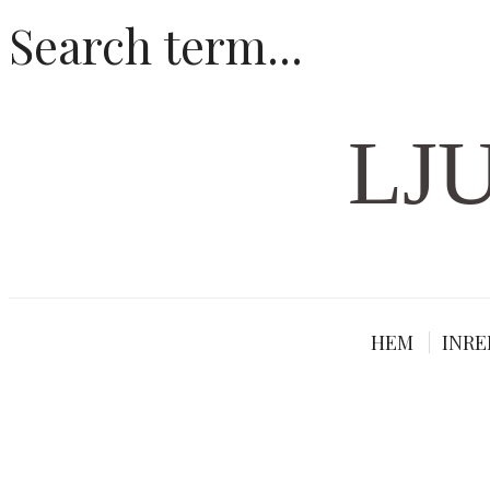
LJ
HEM
INRE