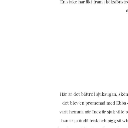
En stake har åkt fram i köksfönstre
Här är det bättre i sjuksugan, skön
det blev en promenad med Ebba & I
varit hemma när Inez är sjuk ville p
han är ju ändå frisk och pigg så w