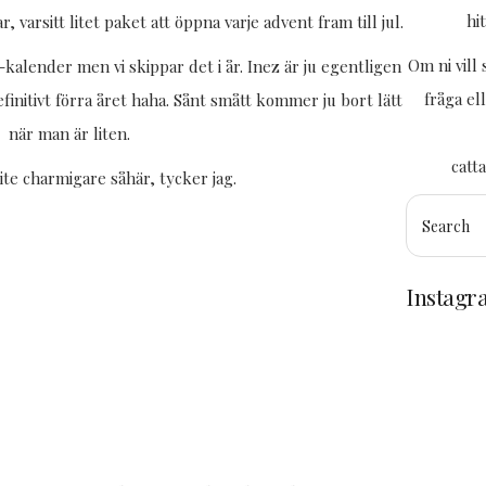
hi
varsitt litet paket att öppna varje advent fram till jul.
Om ni vill
-kalender men vi skippar det i år. Inez är ju egentligen
fråga el
efinitivt förra året haha. Sånt smått kommer ju bort lätt
när man är liten.
catt
lite charmigare såhär, tycker jag.
Instag
Trött
men
himla
nöjd
efter