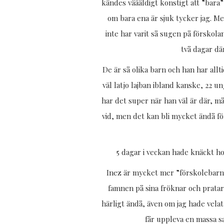
kändes väääldigt konstigt att ”bara
om bara ena är sjuk tycker jag. Me
inte har varit så sugen på förskola
två dagar dä
De är så olika barn och han har allti
väl latjo lajban ibland kanske, 22 u
har det super när han väl är där, 
vid, men det kan bli mycket ändå för
5 dagar i veckan hade knäckt ho
Inez är mycket mer ”förskolebarn”,
famnen på sina fröknar och pratar 
härligt ändå, även om jag hade vel
får uppleva en massa s