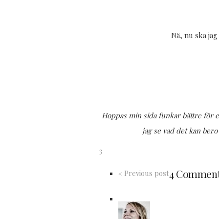
Nä, nu ska jag
Hoppas min sida funkar bättre för e
jag se vad det kan ber
3
4 Commen
« Previous post