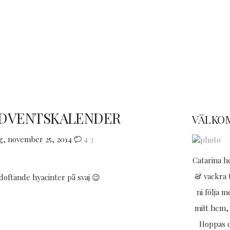
ADVENTSKALENDER
VÄLKO
g, november 25, 2014
4
3
Catarina h
& vackra t
oftande hyacinter på svaj 😉
ni följa 
mitt hem, 
Hoppas d