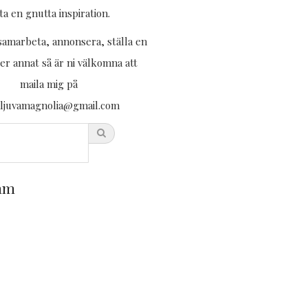
tta en gnutta inspiration.
 samarbeta, annonsera, ställa en
ler annat så är ni välkomna att
maila mig på
aljuvamagnolia@gmail.com
ram
Tack
darlings
för
en
underbar