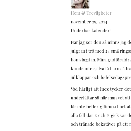
Hem & Trevligheter
november 25, 2014
Underbar kalender!
När jag ser den så minns jag de
julgran i trä med 24 små ringa
hon slagit in. Mina gudföräld
kunde inte själva få barn så fr
julklappar och födelsedagspre
Vad härligt att Inez tycker de
underlättar så när man vet at
får inte heller glömma bort att
alla fall där E och N gick var
och tränade bokstäver på ett ro