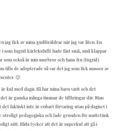
n jag fick av mina gudföräldrar när jag var liten. En
r i som Ingrid kärleksfullt hade fäst små, små klappar
rar som också är min morbror och hans fru (Ingrid)
am tills de adopterade så var det jag som fick massor av
senter. 🙂
t är kul med dagis. Så har mina barn varit och det
t det är ganska många timmar de tillbringar där. Man
 det faktiskt inte är enbart förvaring utan på dagiset i
 de otroligt pedagogiska och lade grunden för mattetänk
ligt sätt. Båda tycker att det är superkul att gå i