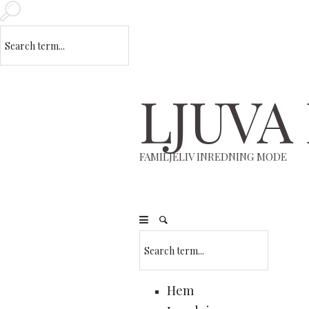
LJUVA
FAMILJELIV INREDNING MODE
Hem