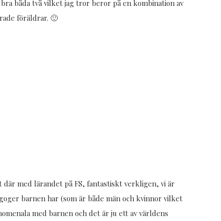
 bra båda två vilket jag tror beror på en kombination av
rade föräldrar. 🙂
t där med lärandet på FS, fantastiskt verkligen, vi är
agoger barnen har (som är både män och kvinnor vilket
fenomenala med barnen och det är ju ett av världens