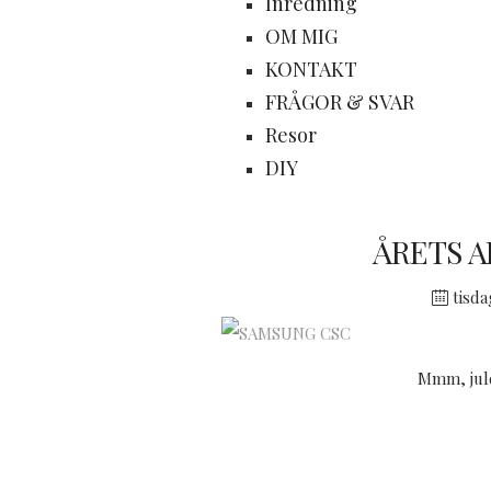
Inredning
OM MIG
KONTAKT
FRÅGOR & SVAR
Resor
DIY
ÅRETS 
tisda
Mmm, juld