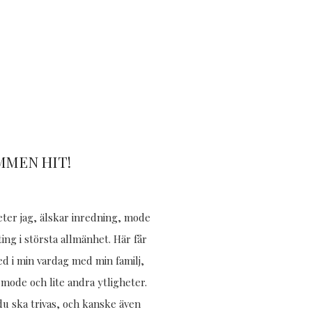
MMEN HIT!
eter jag, älskar inredning, mode
ing i största allmänhet. Här får
med i min vardag med min familj,
mode och lite andra ytligheter.
u ska trivas, och kanske även