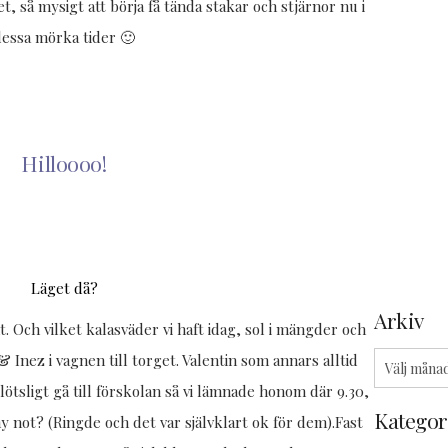
t, så mysigt att börja få tända stakar och stjärnor nu i
Likisar
ett
dessa mörka tider 🙂
🐚
dygn
på
Hotell
Tylösand
Hilloooo!
Och
med
där
min
kom
querida
regnet
amiga
Läget då?
igen
Jojo
Arkiv
🌧️
t. Och vilket kalasväder vi haft idag, sol i mängder och
🫶
Arkiv
nez i vagnen till torget. Valentin som annars alltid
🏼
lötsligt gå till förskolan så vi lämnade honom där 9.30,
Kategor
hy not? (Ringde och det var självklart ok för dem).Fast