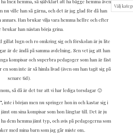
” ha Inez hemma, så självklart att ha bägge hemma även
Kategorier
n nu ville han så gärna, och det är jag glad för då han
n annars. Han brukar vilja vara hemma hellre och efter
r brukar han nästan börja grina.
d gillat lugn och ro omkring sig och förskolan är ju lite
ngar är de ändå på samma avdelning.. Sen vet jag att han
många kompisar och superbra pedagoger som han är fäst
 en som inte är så himla livad (även om han tagit sig på
senare tid).
nom, så då är det tur att vi har lediga torsdagar 🙂
 inte i början men nu springer hon in och kastar sig i
jämt om sina kompisar som hon längtar till. Det är ju
at ha dem hemma jämt typ, och avis på pedagogerna som
aker med mina barn som jag går miste om..