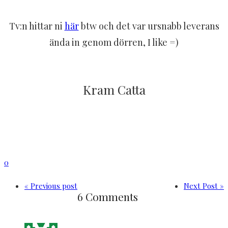
Tv:n hittar ni
här
btw och det var ursnabb leverans
ända in genom dörren, I like =)
Kram Catta
0
« Previous post
Next Post »
6 Comments