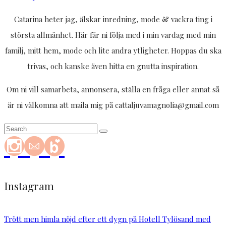
Catarina heter jag, älskar inredning, mode & vackra ting i
största allmänhet. Här får ni följa med i min vardag med min
familj, mitt hem, mode och lite andra ytligheter. Hoppas du ska
trivas, och kanske även hitta en gnutta inspiration.
Om ni vill samarbeta, annonsera, ställa en fråga eller annat så
är ni välkomna att maila mig på cattaljuvamagnolia@gmail.com
Instagram
Trött men himla nöjd efter ett dygn på Hotell Tylösand med