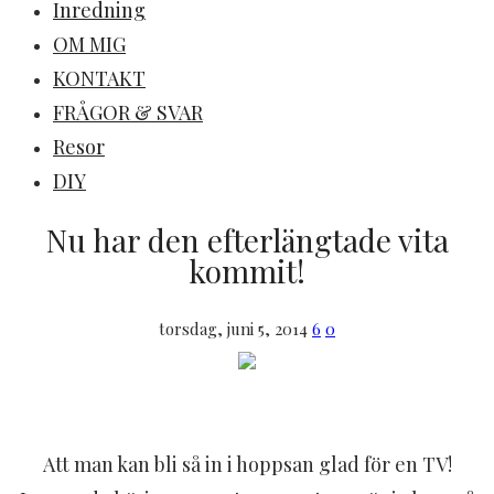
Inredning
OM MIG
KONTAKT
FRÅGOR & SVAR
Resor
DIY
Nu har den efterlängtade vita
kommit!
torsdag, juni 5, 2014
6
0
Att man kan bli så in i hoppsan glad för en TV!