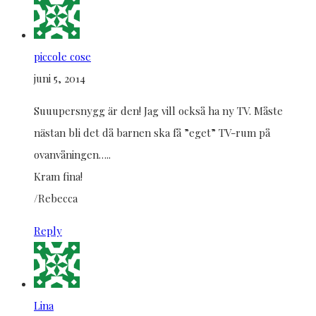
piccole cose
juni 5, 2014
Suuupersnygg är den! Jag vill också ha ny TV. Måste
nästan bli det då barnen ska få ”eget” TV-rum på
ovanvåningen…..
Kram fina!
/Rebecca
Reply
Lina