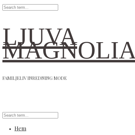
LJUVA
MAGNOLI
FAMILJELIV INREDNING MODE
Hem