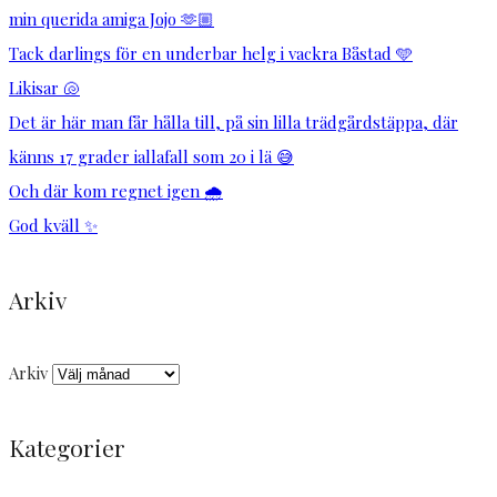
min querida amiga Jojo 🫶🏼
Tack darlings för en underbar helg i vackra Båstad 🩵
Likisar 🐚
Det är här man får hålla till, på sin lilla trädgårdstäppa, där
känns 17 grader iallafall som 20 i lä 😅
Och där kom regnet igen 🌧️
God kväll ✨
Arkiv
Arkiv
Kategorier