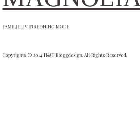
querida
känns
amiga
17
Jojo
grader
FAMILJELIV INREDNING MODE
🫶
iallafall
🏼
som
20
Copyrights © 2014 H&T Bloggdesign. All Rights Reserved.
i
lä
😅