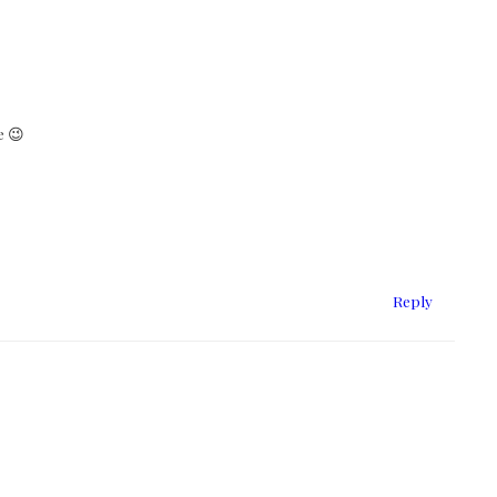
e 😉
Reply