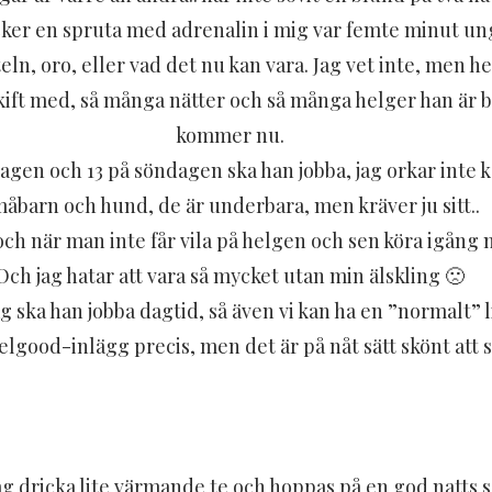
cker en spruta med adrenalin i mig var femte minut unge
eln, oro, eller vad det nu kan vara. Jag vet inte, men h
 skift med, så många nätter och så många helger han är 
kommer nu.
agen och 13 på söndagen ska han jobba, jag orkar inte 
åbarn och hund, d
e är underbara, men kräver ju sitt..
och när man inte får vila på helgen och sen köra igång 
Och jag hatar att vara så mycket utan min älskling 🙁
g ska han jobba dagtid, så även vi kan ha en ”normalt” l
eelgood-inlägg precis, men det är på nåt sätt skönt att s
ag dricka lite värmande te och hoppas på en god natts 