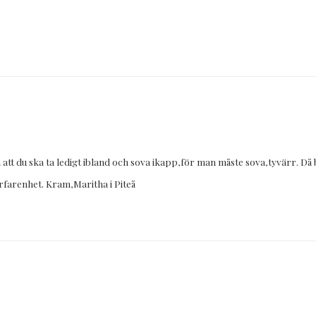
la att du ska ta ledigt ibland och sova ikapp,för man måste sova,tyvärr. Då
erfarenhet. Kram,Maritha i Piteå