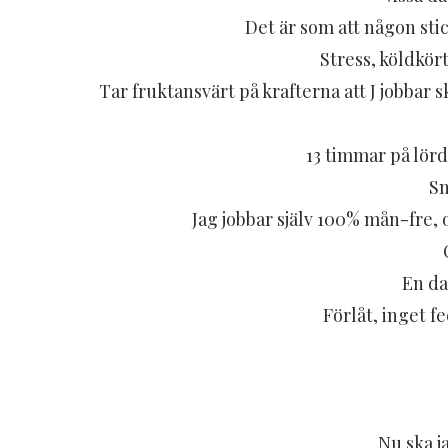
Det är som att någon sti
Stress, köldkört
Tar fruktansvärt på krafterna att J jobbar
13 timmar på lörd
Sm
Jag jobbar själv 100% mån-fre, 
En da
Förlåt, inget f
Nu ska j