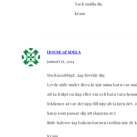
Tack snälla du,
kram
HOUSE of ADELA
januari 15, 2014
Usch ja jobbigt…jag förstår dig.
Levde själv under flera år när mina barn var små
att ta ledigt en dag eller em och bara vara hemm
lektioner så var det upp till mig att ta igen de
knep som passar dig att slappna av:)
Själv halvsov jag bakom barnen i soffan när de k
Kram