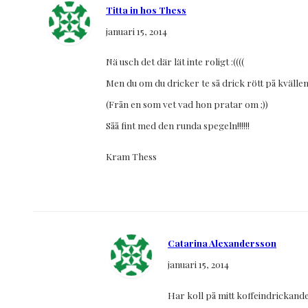
Titta in hos Thess
januari 15, 2014
Nä usch det där lät inte roligt :((((
Men du om du dricker te så drick rött på kvällen
(Från en som vet vad hon pratar om ;))
Såå fint med den runda spegeln!!!!!!
Kram Thess
Catarina Alexandersson
januari 15, 2014
Har koll på mitt koffeindrickande