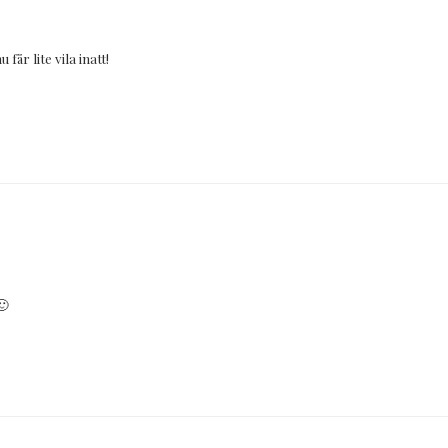
får lite vila inatt!
🙂