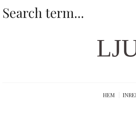
LJ
HEM
INRE