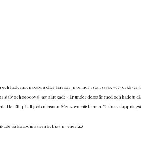
 och hade ingen pappa eller farmor, mormor i stan så jag vet verkligen hur
a själv och soooova! Jag pluggade 4 år under dessa år med och hade ju då 
t…inte lika lätt på ett jobb minsann. Men sova måste man. Testa avslappnin
ikade på Bolibompa sen fick jag ny energi.:)