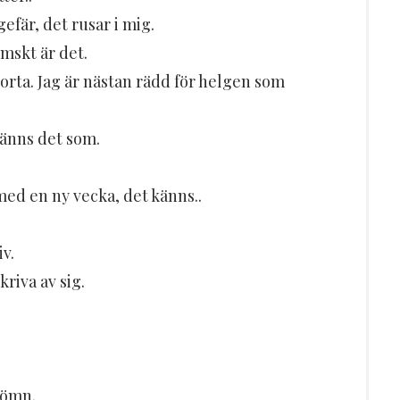
fär, det rusar i mig.
emskt är det.
borta. Jag är nästan rädd för helgen som
känns det som.
med en ny vecka, det känns..
iv.
kriva av sig.
sömn.