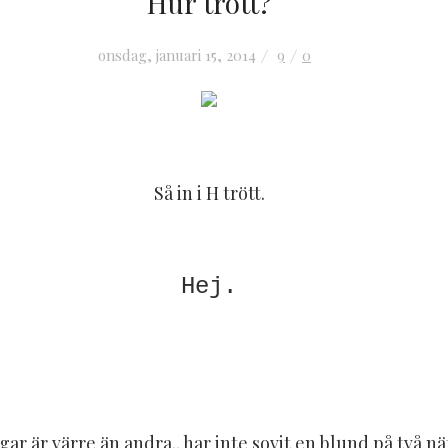
Hur trött?
onsdag, januari 15, 2014
9
0
Så in i H trött.
Hej.
gar är värre än andra.. har inte sovit en blund på två nät