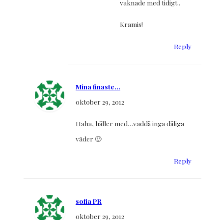
vaknade med tidigt..
Kramis!
Reply
Mina finaste...
oktober 29, 2012
Haha, håller med…vaddå inga dåliga
väder 🙂
Reply
sofia PR
oktober 29, 2012