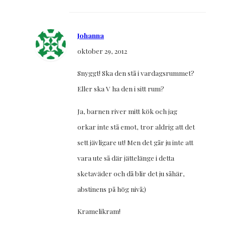
Johanna
oktober 29, 2012
Snyggt! Ska den stå i vardagsrummet?
Eller ska V ha den i sitt rum?
Ja, barnen river mitt kök och jag
orkar inte stå emot, tror aldrig att det
sett jävligare ut! Men det går ju inte att
vara ute så där jättelänge i detta
sketaväder och då blir det ju såhär,
abstinens på hög nivå;)
Kramelikram!