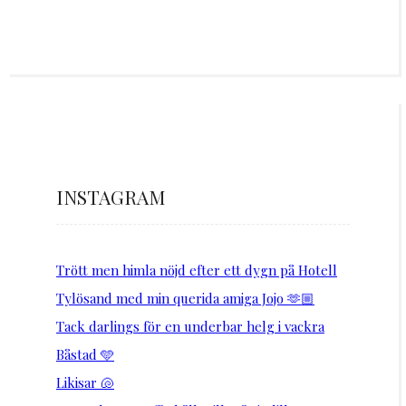
INSTAGRAM
Trött men himla nöjd efter ett dygn på Hotell
Tylösand med min querida amiga Jojo 🫶🏼
Tack darlings för en underbar helg i vackra
Båstad 🩵
Likisar 🐚