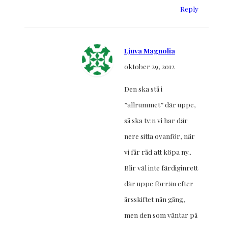
Reply
Ljuva Magnolia
oktober 29, 2012
Den ska stå i
”allrummet” där uppe,
så ska tv:n vi har där
nere sitta ovanför, när
vi får råd att köpa ny..
Blir väl inte färdiginrett
där uppe förrän efter
årsskiftet nån gång,
men den som väntar på