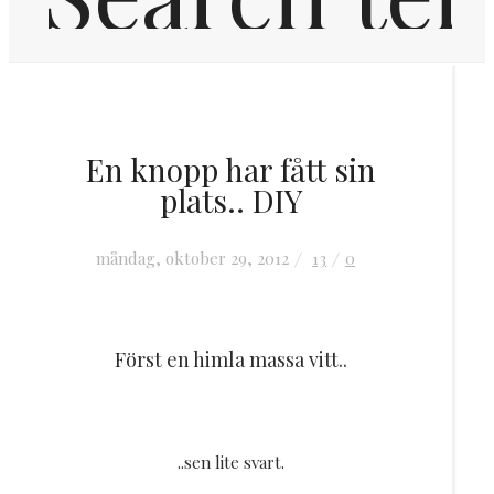
Hem
En knopp har fått sin
Inredning
plats.. DIY
OM MIG
måndag, oktober 29, 2012
13
0
KONTAKT
Först en himla massa vitt..
FRÅGOR & SVAR
..sen lite svart.