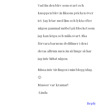
Vad fin den blev som svart och
knoppen blev ju liksom pricken över
iet. Jag letar med ljus och lykta efter
någon gammal möbel på Blocket som
jag kan köpa och måla svart. Ska
förvara barnens dvdfilmer i den i
deras allrum men än så länge så har
jag inte hittat någon.
Missa inte tävlingen i min blogg idag.
🙂
Massor var kramar!
/Linda
Reply