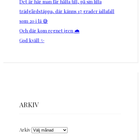
Det är här man får hålla till, på sin lilla
trädgårdstäppa, där känns 17 grader iallafall
som 20 i lä 😅
Och där kom regnet igen 🌧️
God kväll ✨
ARKIV
Arkiv