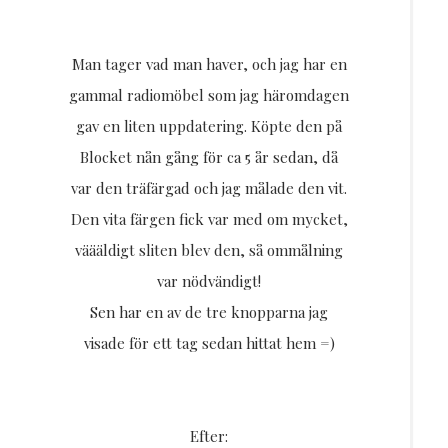
Resor
Man tager vad man haver, och jag har en
DIY
gammal radiomöbel som jag häromdagen
gav en liten uppdatering. Köpte den på
Blocket nån gång för ca 5 år sedan, då
var den träfärgad och jag målade den vit.
Den vita färgen fick var med om mycket,
väääldigt sliten blev den, så ommålning
var nödvändigt!
Sen har en av de tre knopparna jag
visade för ett tag sedan hittat hem =)
Efter: