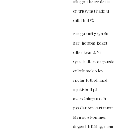
nån gott heter det ju..
en trissvinst hade ju
suttit fint 😉
Busiga små gryn du
har, hoppas köket
sitter kvar ;). Vi
sysselsätter oss ganska
enkelt tack o lov,
spelar fotboll med
mjukisboll på
övervåningen och
pysslar om vartannat.
Men nog kommer
dagen bli lååång, mina