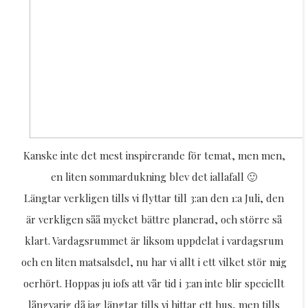
Kanske inte det mest inspirerande för temat, men men,
en liten sommardukning blev det iallafall 🙂
Längtar verkligen tills vi flyttar till 3:an den 1:a Juli, den
är verkligen såå mycket bättre planerad, och större så
klart. Vardagsrummet är liksom uppdelat i vardagsrum
och en liten matsalsdel, nu har vi allt i ett vilket stör mig
oerhört. Hoppas ju iofs att vår tid i 3:an inte blir speciellt
långvarig då jag längtar tills vi hittar ett hus, men tills