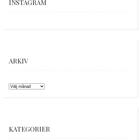
INSTAGRAM
Trött
Tack
Likisar
Det
Och
God
men
darlings
🐚
är
där
kväll
himla
för
här
kom
✨
nöjd
en
man
regnet
ARKIV
efter
underbar
får
igen
ett
helg
hålla
🌧️
dygn
i
till,
Arkiv
på
vackra
på
Hotell
Båstad
sin
Tylösand
🩵
lilla
med
trädgårdstäppa,
KATEGORIER
min
där