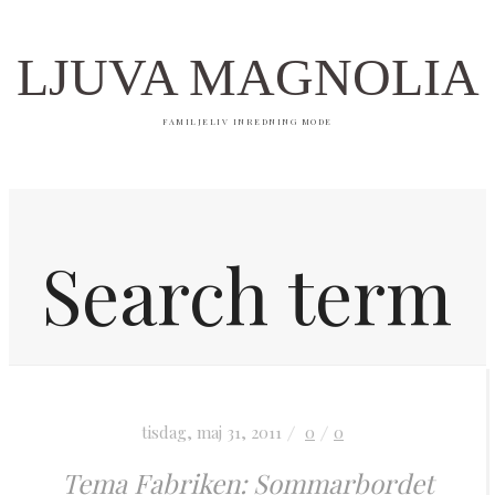
LJUVA MAGNOLIA
FAMILJELIV INREDNING MODE
Hem
tisdag, maj 31, 2011
0
0
Inredning
Tema Fabriken: Sommarbordet