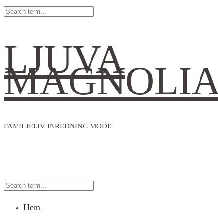
LJUVA
MAGNOLI
FAMILJELIV INREDNING MODE
Hem