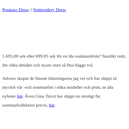
Positano Dress
//
Embroidery Dress
1.695,00 sek eller 699,95 sek för en lila sommardröm? Snarlikt snitt,
lite olika detaljer och nyans men så fina bägge två.
Adoore skapar de finaste klänningarna jag vet och har släppt så
mycket vår -och sommarfint i olika modeller och print, se alla
nyheter
här
. Även Gina Tricot har släppt en otroligt fin
sommarkollektion precis,
här
.