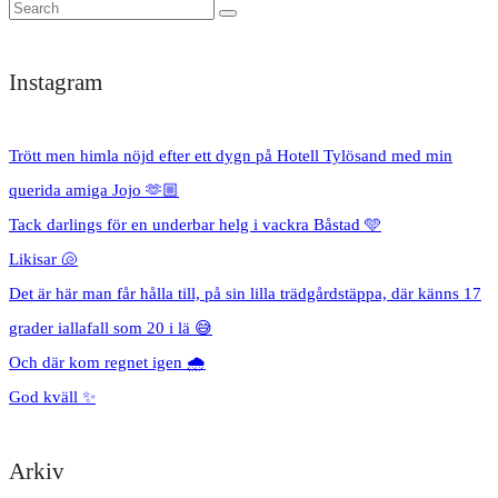
Instagram
Trött men himla nöjd efter ett dygn på Hotell Tylösand med min
querida amiga Jojo 🫶🏼
Tack darlings för en underbar helg i vackra Båstad 🩵
Likisar 🐚
Det är här man får hålla till, på sin lilla trädgårdstäppa, där känns 17
grader iallafall som 20 i lä 😅
Och där kom regnet igen 🌧️
God kväll ✨
Arkiv