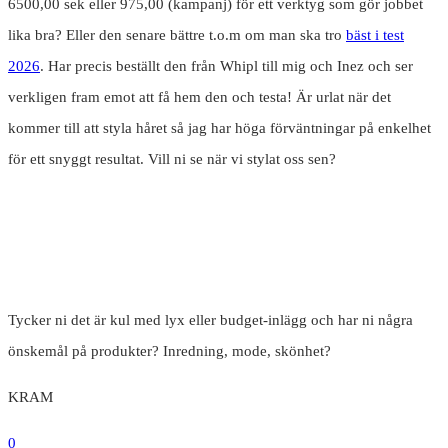
6500,00 sek eller 975,00 (kampanj) för ett verktyg som gör jobbet
lika bra? Eller den senare bättre t.o.m om man ska tro
bäst i test
2026
. Har precis beställt den från Whipl till mig och Inez och ser
verkligen fram emot att få hem den och testa! Är urlat när det
kommer till att styla håret så jag har höga förväntningar på enkelhet
för ett snyggt resultat. Vill ni se när vi stylat oss sen?
Tycker ni det är kul med lyx eller budget-inlägg och har ni några
önskemål på produkter? Inredning, mode, skönhet?
KRAM
0