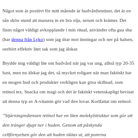
Något som är positivt för mitt mående är hudvårdsrutiner, det är en
sån skön stund att massera in en bra olja, serum och krämer. Det
finns något väldigt avkopplande i min ritual, använder ofta gua sha
(har
denna från Lyko
) som jag drar mot tinningar och ner på halsen,
oerhört effektiv litet sak som jag älskar.
Brydde mig väldigt lite om hudvård när jag var ung, alltså typ 20-35
bast, men nu älskar jag det, så mycket roligare när man faktiskt har
en mogen hud och produkter verkligen kan göra skillnad, som
retinol tex. Snacka om magi och det är faktiskt vetenskapligt bevisat
att denna typ av A-vitamin gör vad den lovar. Kortfattat om retinol:
”Stjärningrediensen retinol har en liten molekylstruktur som gör att
den tränger djupt ner i huden. Genom att påskynda
cellförnyelsen gör den att huden slätas ut, att porerna