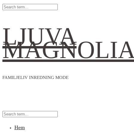
LJUVA
MAGNOLI
FAMILJELIV INREDNING MODE
Hem