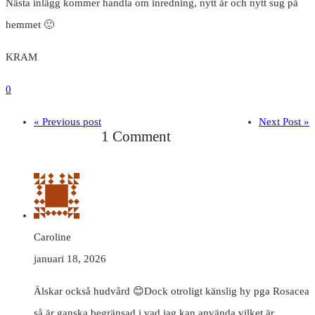
Nästa inlägg kommer handla om inredning, nytt år och nytt sug på
hemmet 🙂
KRAM
0
« Previous post
Next Post »
1 Comment
Caroline
januari 18, 2026
Älskar också hudvård 😊Dock otroligt känslig hy pga Rosacea
så är ganska begränsad i vad jag kan använda vilket är