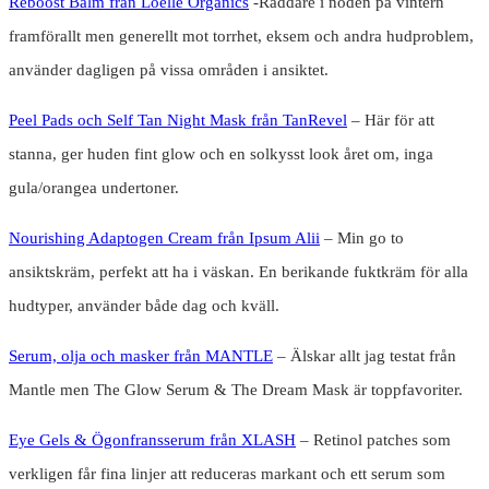
Reboost Balm från Loelle Organics
-Räddare i nöden på vintern
framförallt men generellt mot torrhet, eksem och andra hudproblem,
använder dagligen på vissa områden i ansiktet.
Peel Pads och Self Tan Night Mask från TanRevel
– Här för att
stanna, ger huden fint glow och en solkysst look året om, inga
gula/orangea undertoner.
Nourishing Adaptogen Cream från Ipsum Alii
– Min go to
ansiktskräm, perfekt att ha i väskan. En berikande fuktkräm för alla
hudtyper, använder både dag och kväll.
Serum, olja och masker från MANTLE
– Älskar allt jag testat från
Mantle men The Glow Serum & The Dream Mask är toppfavoriter.
Eye Gels & Ögonfransserum från XLASH
– Retinol patches som
verkligen får fina linjer att reduceras markant och ett serum som