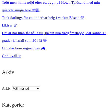
Trött men himla nöjd efter ett dygn på Hotell Tylösand med min
querida amiga Jojo 🫶🏼
Tack darlings för en underbar helg i vackra Båstad 🩵
Likisar 🐚
Det är här man får hålla till, på sin lilla trädgårdstäppa, där känns 17
grader iallafall som 20 i lä 😅
Och där kom regnet igen 🌧️
God kväll ✨
Arkiv
Arkiv
Kategorier