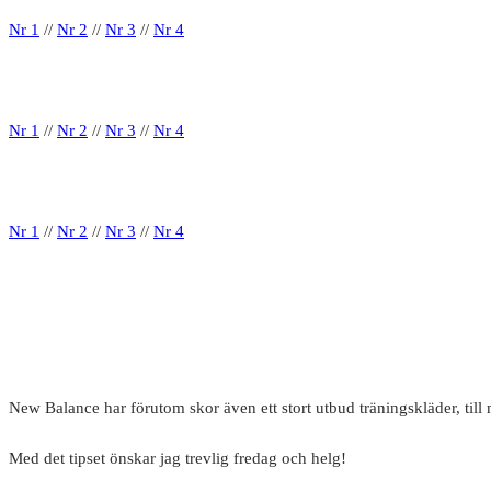
Nr 1
//
Nr 2
//
Nr 3
//
Nr 4
Nr 1
//
Nr 2
//
Nr 3
//
Nr 4
Nr 1
//
Nr 2
//
Nr 3
//
Nr 4
New Balance har förutom skor även ett stort utbud träningskläder, till 
Med det tipset önskar jag trevlig fredag och helg!