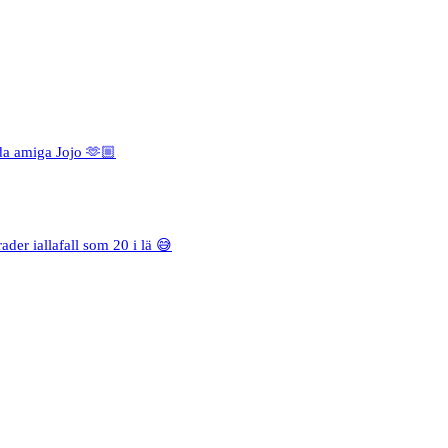
da amiga Jojo 🫶🏼
rader iallafall som 20 i lä 😅