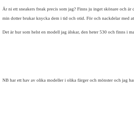
Är ni ett sneakers freak precis som jag? Finns ju inget skönare och är 
min dotter brukar knycka dem i tid och otid. För och nackdelar med a
Det är hur som helst en modell jag älskar, den heter 530 och finns i m
NB har ett hav av olika modeller i olika färger och mönster och jag har