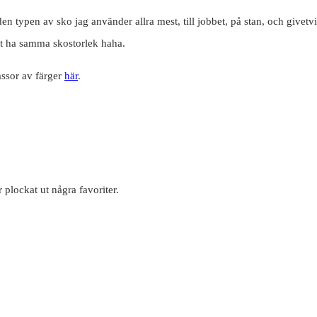
den typen av sko jag använder allra mest, till jobbet, på stan, och give
tt ha samma skostorlek haha.
assor av färger
här
.
 plockat ut några favoriter.