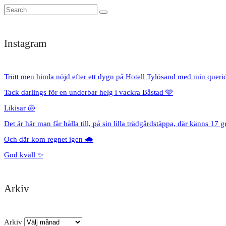
Instagram
Trött men himla nöjd efter ett dygn på Hotell Tylösand med min queri
Tack darlings för en underbar helg i vackra Båstad 🩵
Likisar 🐚
Det är här man får hålla till, på sin lilla trädgårdstäppa, där känns 17 g
Och där kom regnet igen 🌧️
God kväll ✨
Arkiv
Arkiv