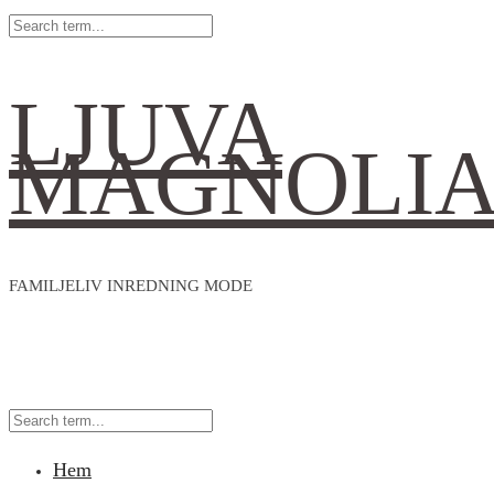
LJUVA
MAGNOLI
FAMILJELIV INREDNING MODE
Hem