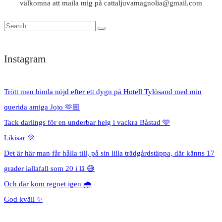
välkomna att maila mig på cattaljuvamagnolia@gmail.com
Instagram
Trött men himla nöjd efter ett dygn på Hotell Tylösand med min
querida amiga Jojo 🫶🏼
Tack darlings för en underbar helg i vackra Båstad 🩵
Likisar 🐚
Det är här man får hålla till, på sin lilla trädgårdstäppa, där känns 17
grader iallafall som 20 i lä 😅
Och där kom regnet igen 🌧️
God kväll ✨