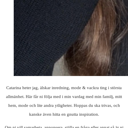
Catarina heter jag, älskar inredning, mode & vackra ting i största
allmänhet. Här får ni följa med i min vardag med min familj, mitt
hem, mode och lite andra ytligheter. Hoppas du ska trivas, och
kanske även hitta en gnutta inspiration.
Om ni vill samarbeta, annonsera, ställa en fråga eller annat så är ni