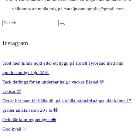
välkomna att maila mig på cattaljuvamagnolia@gmail.com
Instagram
Trött men himla nöjd efter ett dygn på Hotell Tylösand med min
querida amiga Jojo 🫶🏼
Tack darlings för en underbar helg i vackra Båstad 🩵
Likisar 🐚
Det är här man får hålla till, på sin lilla trädgårdstäppa, där känns 17
grader iallafall som 20 i lä 😅
Och där kom regnet igen 🌧️
God kväll ✨