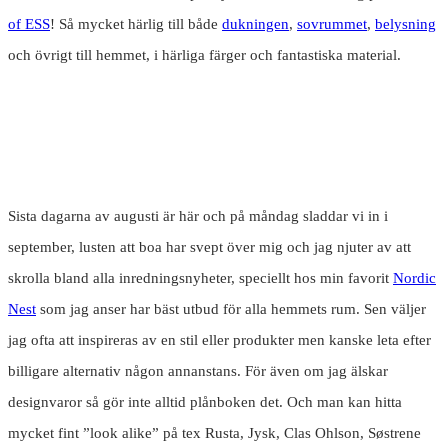
of ESS
! Så mycket härlig till både
dukningen
,
sovrummet
,
belysning
och övrigt till hemmet, i härliga färger och fantastiska material.
Sista dagarna av augusti är här och på måndag sladdar vi in i
september, lusten att boa har svept över mig och jag njuter av att
skrolla bland alla inredningsnyheter, speciellt hos min favorit
Nordic
Nest
som jag anser har bäst utbud för alla hemmets rum. Sen väljer
jag ofta att inspireras av en stil eller produkter men kanske leta efter
billigare alternativ någon annanstans. För även om jag älskar
designvaror så gör inte alltid plånboken det. Och man kan hitta
mycket fint ”look alike” på tex Rusta, Jysk, Clas Ohlson, Søstrene