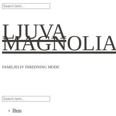
LJUVA
MAGNOLI
FAMILJELIV INREDNING MODE
Hem