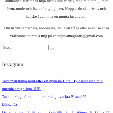
allmänhet. Här får ni följa med i min vardag med min familj, mitt
hem, mode och lite andra ytligheter. Hoppas du ska trivas, och
kanske även hitta en gnutta inspiration.
Om ni vill samarbeta, annonsera, ställa en fråga eller annat så är ni
välkomna att maila mig på cattaljuvamagnolia@gmail.com
Instagram
Trött men himla nöjd efter ett dygn på Hotell Tylösand med min
querida amiga Jojo 🫶🏼
Tack darlings för en underbar helg i vackra Båstad 🩵
Likisar 🐚
Det är här man får hålla till, på sin lilla trädgårdstäppa, där känns 17