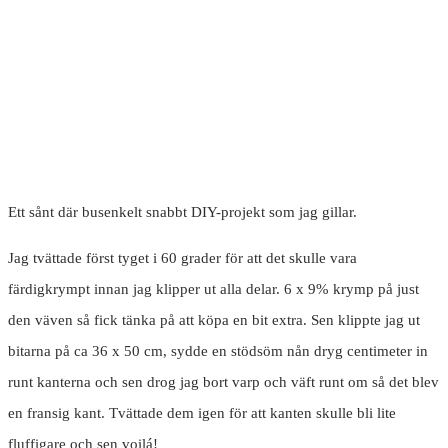
Ett sånt där busenkelt snabbt DIY-projekt som jag gillar.
Jag tvättade först tyget i 60 grader för att det skulle vara
färdigkrympt innan jag klipper ut alla delar. 6 x 9% krymp på just
den väven så fick tänka på att köpa en bit extra. Sen klippte jag ut
bitarna på ca 36 x 50 cm, sydde en stödsöm nån dryg centimeter in
runt kanterna och sen drog jag bort varp och väft runt om så det blev
en fransig kant. Tvättade dem igen för att kanten skulle bli lite
fluffigare och sen voilá!