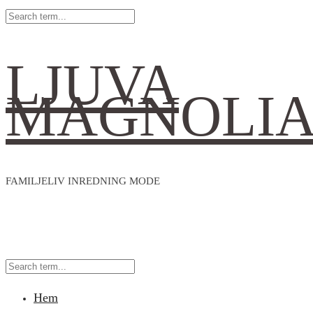
LJUVA
MAGNOLI
FAMILJELIV INREDNING MODE
Hem