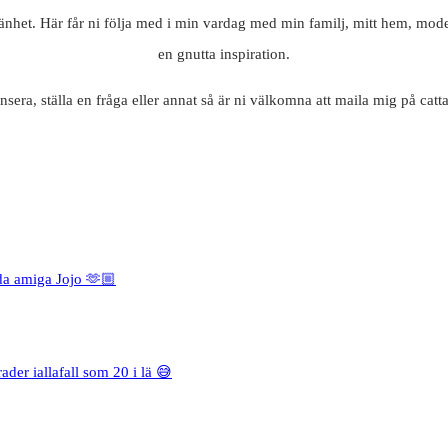
mänhet. Här får ni följa med i min vardag med min familj, mitt hem, mode
en gnutta inspiration.
nsera, ställa en fråga eller annat så är ni välkomna att maila mig på c
da amiga Jojo 🫶🏼
rader iallafall som 20 i lä 😅