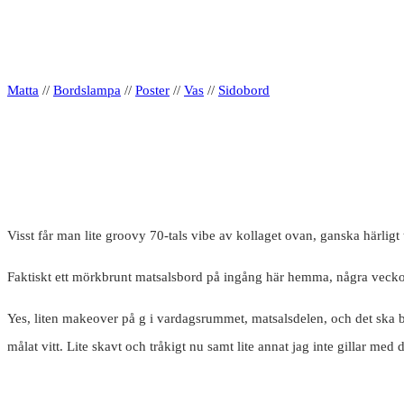
Matta
//
Bordslampa
//
Poster
//
Vas
//
Sidobord
Visst får man lite groovy 70-tals vibe av kollaget ovan, ganska härligt 
Faktiskt ett mörkbrunt matsalsbord på ingång här hemma, några veckor
Yes, liten makeover på g i vardagsrummet, matsalsdelen, och det ska bli 
målat vitt. Lite skavt och tråkigt nu samt lite annat jag inte gillar med