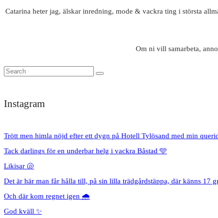
Catarina heter jag, älskar inredning, mode & vackra ting i största all
Om ni vill samarbeta, anno
Instagram
Trött men himla nöjd efter ett dygn på Hotell Tylösand med min queri
Tack darlings för en underbar helg i vackra Båstad 🩵
Likisar 🐚
Det är här man får hålla till, på sin lilla trädgårdstäppa, där känns 17 g
Och där kom regnet igen 🌧️
God kväll ✨