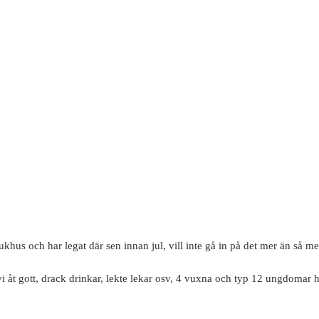
khus och har legat där sen innan jul, vill inte gå in på det mer än så men
är vi åt gott, drack drinkar, lekte lekar osv, 4 vuxna och typ 12 ungdom