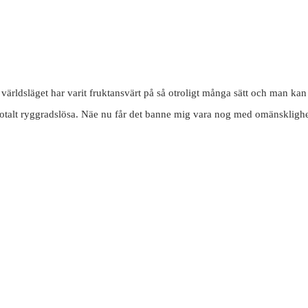
men världsläget har varit fruktansvärt på så otroligt många sätt och man 
totalt ryggradslösa. Näe nu får det banne mig vara nog med omänsklighete