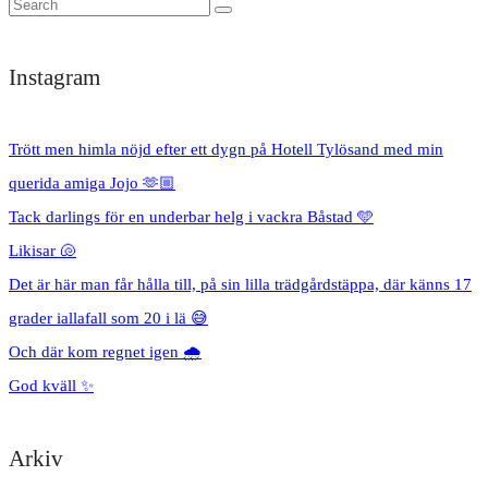
Instagram
Trött men himla nöjd efter ett dygn på Hotell Tylösand med min
querida amiga Jojo 🫶🏼
Tack darlings för en underbar helg i vackra Båstad 🩵
Likisar 🐚
Det är här man får hålla till, på sin lilla trädgårdstäppa, där känns 17
grader iallafall som 20 i lä 😅
Och där kom regnet igen 🌧️
God kväll ✨
Arkiv