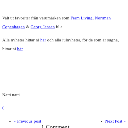
Valt ut favoriter från varumärken som
Ferm Living
,
Norrman
Copenhagen
&
Georg Jensen
bl.a.
Alla nyheter hittar ni
här
och alla julnyheter, för de som är sugna,
hittar ni
här
.
Natti natti
0
« Previous post
Next Post »
1 Comment