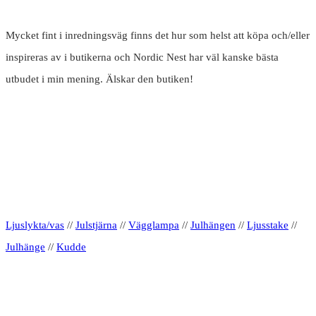
Mycket fint i inredningsväg finns det hur som helst att köpa och/eller
inspireras av i butikerna och Nordic Nest har väl kanske bästa
utbudet i min mening. Älskar den butiken!
Ljuslykta/vas
//
Julstjärna
//
Vägglampa
//
Julhängen
//
Ljusstake
//
Julhänge
//
Kudde