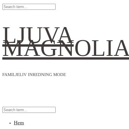
LJUVA
MAGNOLI
FAMILJELIV INREDNING MODE
Hem