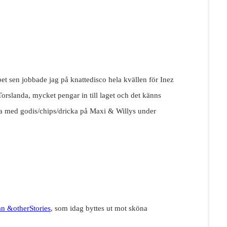
bbet sen jobbade jag på knattedisco hela kvällen för Inez
Torslanda, mycket pengar in till laget och det känns
dla med godis/chips/dricka på Maxi & Willys under
rån &otherStories
, som idag byttes ut mot sköna