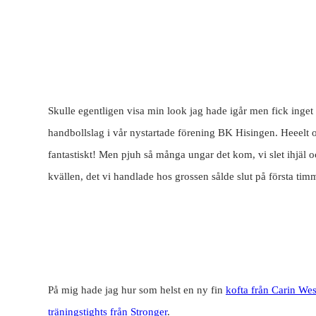
Skulle egentligen visa min look jag hade igår men fick inget t
handbollslag i vår nystartade förening BK Hisingen. Heeelt ot
fantastiskt! Men pjuh så många ungar det kom, vi slet ihjäl 
kvällen, det vi handlade hos grossen sålde slut på första tim
På mig hade jag hur som helst en ny fin
kofta från Carin We
träningstights från Stronger
.