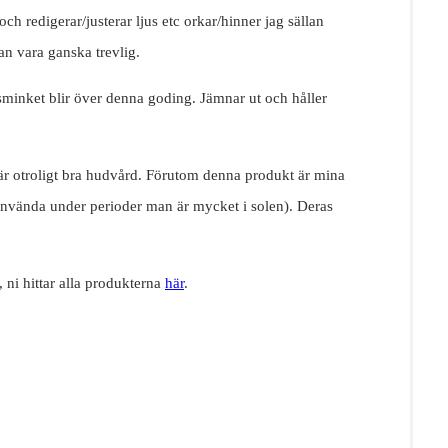
h redigerar/justerar ljus etc orkar/hinner jag sällan
an vara ganska trevlig.
sminket blir över denna goding. Jämnar ut och håller
 är otroligt bra hudvård. Förutom denna produkt är mina
använda under perioder man är mycket i solen). Deras
 ni hittar alla produkterna
här
.