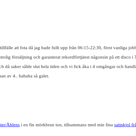
illfälle att fota då jag hade fullt upp från 06:15-22:30, först vanliga jo
rolig försäljning och garanterat rekordförtjänst någonsin på ett disco i 
och då saker sålde slut hela tiden och vi fick åka i 4 omgångar och han
man av 4.. hahaha så galet.
ster/Åhlens
i en fin mörkbrun ton, tillsammans med min fina
satinkjol f