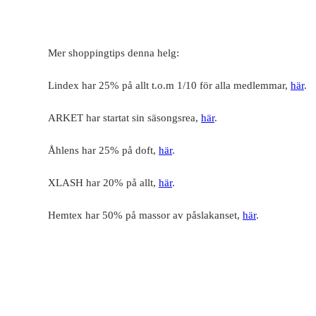
Mer shoppingtips denna helg:
Lindex har 25% på allt t.o.m 1/10 för alla medlemmar,
här
.
ARKET har startat sin säsongsrea,
här
.
Åhlens har 25% på doft,
här
.
XLASH har 20% på allt,
här
.
Hemtex har 50% på massor av påslakanset,
här
.