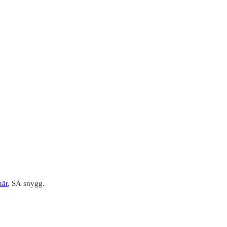
här
, SÅ snygg.