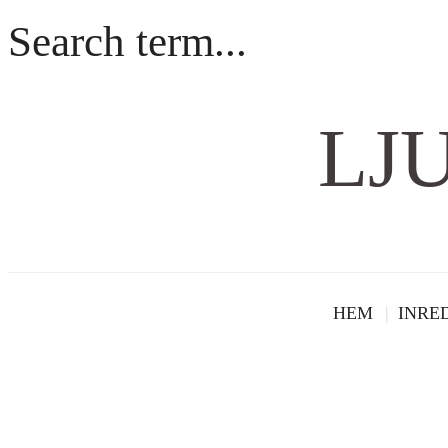
LJ
HEM
INRE