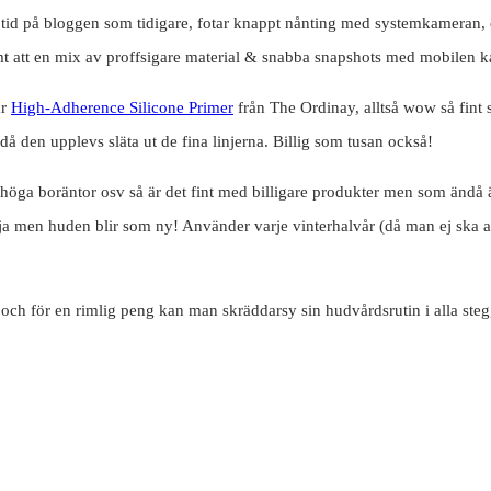
 tid på bloggen som tidigare, fotar knappt nånting med systemkameran, oc
mt att en mix av proffsigare material & snabba snapshots med mobilen k
är
High-Adherence Silicone Primer
från The Ordinay, alltså wow så fint 
 den upplevs släta ut de fina linjerna. Billig som tusan också!
 höga boräntor osv så är det fint med billigare produkter men som ändå
 ja men huden blir som ny! Använder varje vinterhalvår (då man ej ska 
och för en rimlig peng kan man skräddarsy sin hudvårdsrutin i alla steg,