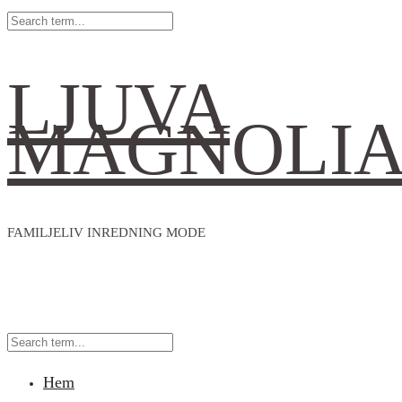
LJUVA
MAGNOLI
FAMILJELIV INREDNING MODE
Hem