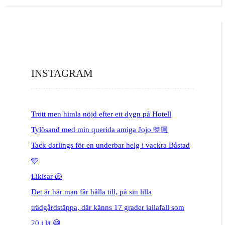
INSTAGRAM
Trött men himla nöjd efter ett dygn på Hotell
Tylösand med min querida amiga Jojo 🫶🏼
Tack darlings för en underbar helg i vackra Båstad
🩵
Likisar 🐚
Det är här man får hålla till, på sin lilla
trädgårdstäppa, där känns 17 grader iallafall som
20 i lä 😅