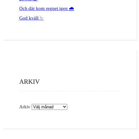
Och där kom regnet igen 🌧️
God kväll ✨
ARKIV
Arkiv