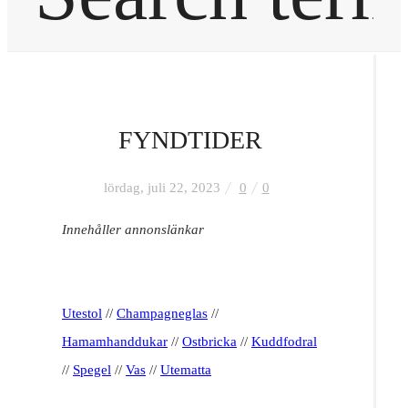
Hem
FYNDTIDER
Inredning
lördag, juli 22, 2023
0
0
OM MIG
Innehåller annonslänkar
KONTAKT
Utestol
//
Champagneglas
//
FRÅGOR & SVAR
Hamamhanddukar
//
Ostbricka
//
Kuddfodral
//
Spegel
//
Vas
//
Utematta