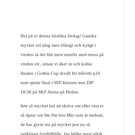
Resor
DIY
Hej på er denna höstlika lördag! Ganska
mycket sol idag men blåsigt och kyligt i
vinden så det blir mest innefix med rensa på
vinden etc, innan vi åker in och kollar
finalen i Gothia Cup ikväll för blåvitts p16
som spelar final i SEF-klassen mot DIF
18:30 på SKF Arena på Heden.
Inte så mycket kul att skriva om eller visa er
så tipsar om lite fint hos Mio som är nedsatt,
de har grym rea på mycket just nu så
verkligen fyndtillfälle. Jag håller mest utkik