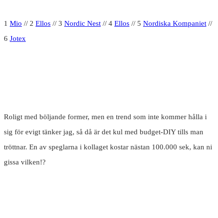
1
Mio
// 2
Ellos
// 3
Nordic Nest
// 4
Ellos
// 5
Nordiska Kompaniet
//
6
Jotex
Roligt med böljande former, men en trend som inte kommer hålla i
sig för evigt tänker jag, så då är det kul med budget-DIY tills man
tröttnar. En av speglarna i kollaget kostar nästan 100.000 sek, kan ni
gissa vilken!?