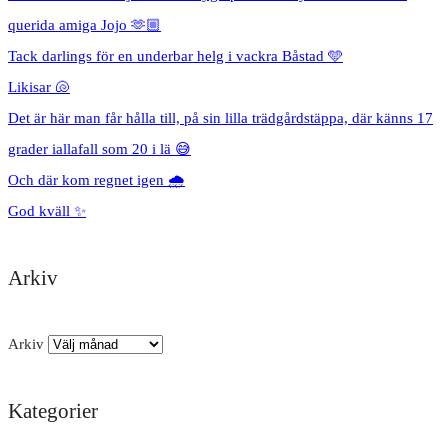
querida amiga Jojo 🫶🏼
Tack darlings för en underbar helg i vackra Båstad 🩵
Likisar 🐚
Det är här man får hålla till, på sin lilla trädgårdstäppa, där känns 17
grader iallafall som 20 i lä 😅
Och där kom regnet igen 🌧️
God kväll ✨
Arkiv
Arkiv
Kategorier