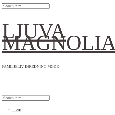
LJUVA
MAGNOLI
FAMILJELIV INREDNING MODE
Hem