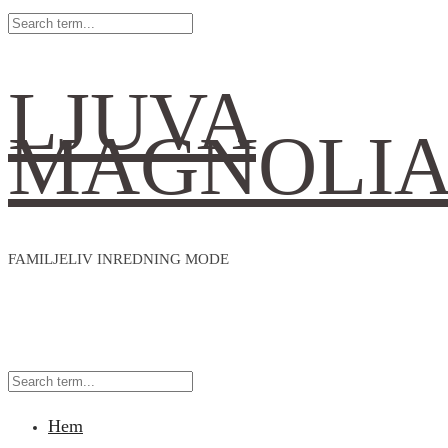
LJUVA
MAGNOLI
FAMILJELIV INREDNING MODE
Hem