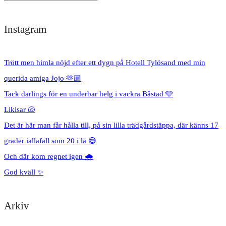
Instagram
Trött men himla nöjd efter ett dygn på Hotell Tylösand med min
querida amiga Jojo 🫶🏼
Tack darlings för en underbar helg i vackra Båstad 🩵
Likisar 🐚
Det är här man får hålla till, på sin lilla trädgårdstäppa, där känns 17
grader iallafall som 20 i lä 😅
Och där kom regnet igen 🌧️
God kväll ✨
Arkiv