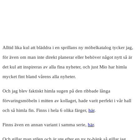
Alltid lika kul att bläddra i en sprillans ny möbelkatalog tycker jag,
för även om man inte direkt planerar eller behöver något nytt så är
det kul att inspireras av alla fina nyheter, och just Mio har himla
mycket fint bland vårens alla nyheter.
Och jag blev faktiskt himla sugen på den ribbade långa
förvaringsmöbeln i mitten av kollaget, hade varit perfekt i vår hall
och så himla fin. Finns i hela 6 olika färger,
här
.
Finns även en annan variant i samma serie,
här
.
Och gillar man stilen och är ute efter en ny tv-bänk så gillar jag