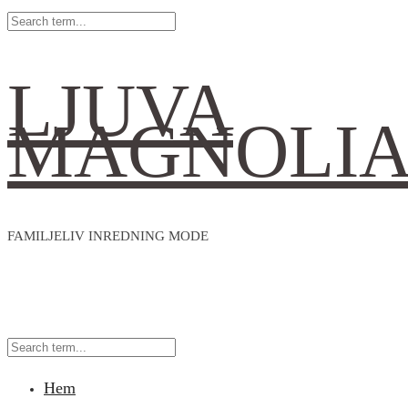
LJUVA
MAGNOLI
FAMILJELIV INREDNING MODE
Hem