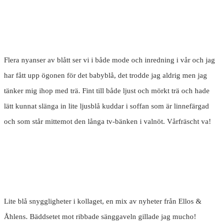
Flera nyanser av blått ser vi i både mode och inredning i vår och jag
har fått upp ögonen för det babyblå, det trodde jag aldrig men jag
tänker mig ihop med trä. Fint till både ljust och mörkt trä och hade
lätt kunnat slänga in lite ljusblå kuddar i soffan som är linnefärgad
och som står mittemot den långa tv-bänken i valnöt. Vårfräscht va!
Lite blå snyggligheter i kollaget, en mix av nyheter från Ellos &
Åhlens. Bäddsetet mot ribbade sänggaveln gillade jag mucho!