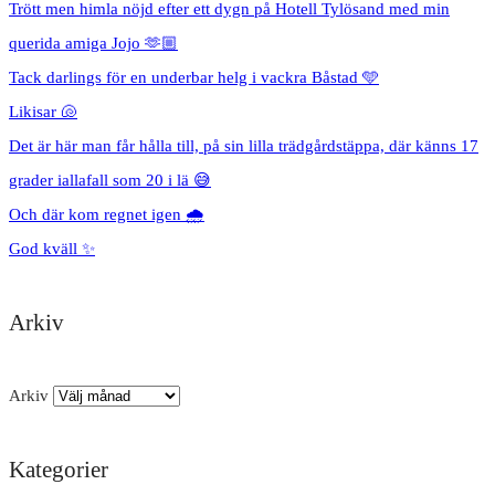
Trött men himla nöjd efter ett dygn på Hotell Tylösand med min
querida amiga Jojo 🫶🏼
Tack darlings för en underbar helg i vackra Båstad 🩵
Likisar 🐚
Det är här man får hålla till, på sin lilla trädgårdstäppa, där känns 17
grader iallafall som 20 i lä 😅
Och där kom regnet igen 🌧️
God kväll ✨
Arkiv
Arkiv
Kategorier