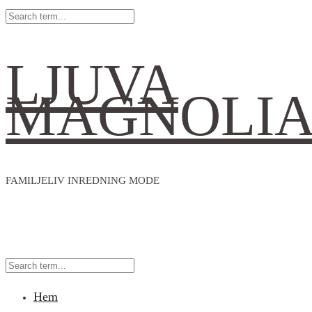
LJUVA
MAGNOLI
FAMILJELIV INREDNING MODE
Hem