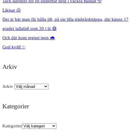
Tack darlings för en underbar helg i vackra Båstad 🩵
Likisar 🐚
Det är här man får hålla till, på sin lilla trädgårdstäppa, där känns 17
grader iallafall som 20 i lä 😅
Och där kom regnet igen 🌧️
God kväll ✨
Arkiv
Arkiv
Kategorier
Kategorier