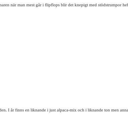
aren när man mest går i flipflops blir det knepigt med stödstrumpor he
 den. I år finns en liknande i just alpaca-mix och i liknande ton men an