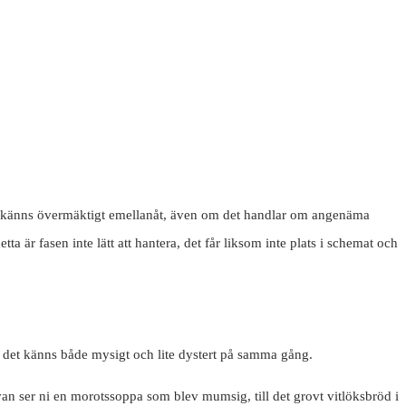
ivet känns övermäktigt emellanåt, även om det handlar om angenäma
 är fasen inte lätt att hantera, det får liksom inte plats i schemat och
h det känns både mysigt och lite dystert på samma gång.
Ovan ser ni en morotssoppa som blev mumsig, till det grovt vitlöksbröd i