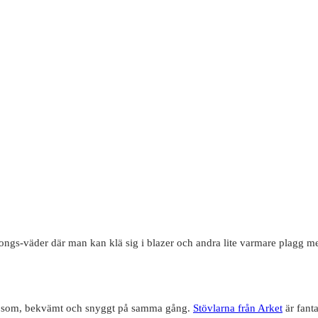
songs-väder där man kan klä sig i blazer och andra lite varmare plagg 
r när som, bekvämt och snyggt på samma gång.
Stövlarna från Arket
är fant