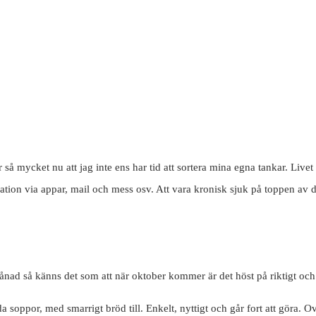
är så mycket nu att jag inte ens har tid att sortera mina egna tankar. L
on via appar, mail och mess osv. Att vara kronisk sjuk på toppen av detta
ånad så känns det som att när oktober kommer är det höst på riktigt oc
 soppor, med smarrigt bröd till. Enkelt, nyttigt och går fort att göra. 