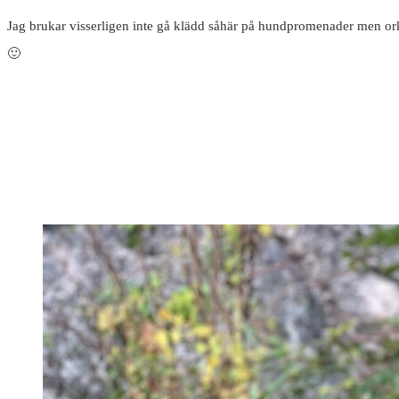
Jag brukar visserligen inte gå klädd såhär på hundpromenader men orkade
🙂