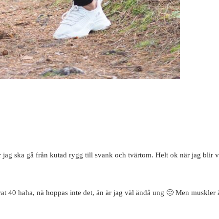
 jag ska gå från kutad rygg till svank och tvärtom. Helt ok när jag blir v
rat 40 haha, nä hoppas inte det, än är jag väl ändå ung 🙂 Men muskler är