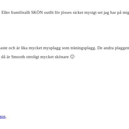
a. Eller framförallt SKÖN outfit för jösses sicket mysigt set jag har på 
könaste och är lika mycket mysplagg som träningsplagg. De andra plaggen j
 då är Smooth otroligt mycket skönare 🙂
sos
.