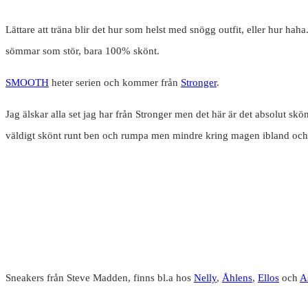
Lättare att träna blir det hur som helst med snögg outfit, eller hur hah
sömmar som stör, bara 100% skönt.
SMOOTH
heter serien och kommer från
Stronger
.
Jag älskar alla set jag har från Stronger men det här är det absolut s
väldigt skönt runt ben och rumpa men mindre kring magen ibland och
Sneakers från Steve Madden, finns bl.a hos
Nelly
,
Åhlens
,
Ellos
och
A