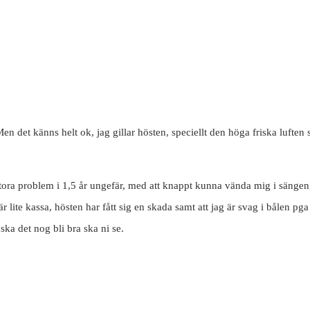
. Men det känns helt ok, jag gillar hösten, speciellt den höga friska luf
t stora problem i 1,5 år ungefär, med att knappt kunna vända mig i sä
är lite kassa, hösten har fått sig en skada samt att jag är svag i bålen p
ska det nog bli bra ska ni se.