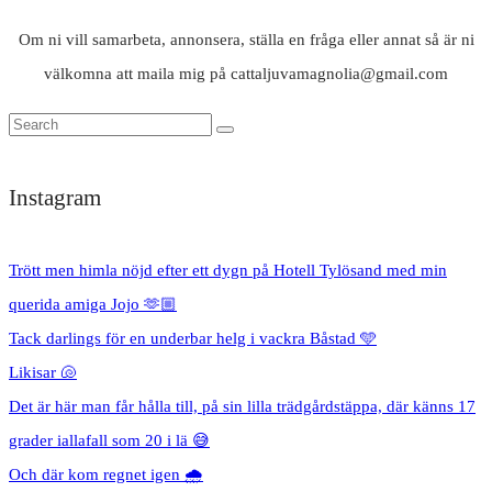
Om ni vill samarbeta, annonsera, ställa en fråga eller annat så är ni
välkomna att maila mig på cattaljuvamagnolia@gmail.com
Instagram
Trött men himla nöjd efter ett dygn på Hotell Tylösand med min
querida amiga Jojo 🫶🏼
Tack darlings för en underbar helg i vackra Båstad 🩵
Likisar 🐚
Det är här man får hålla till, på sin lilla trädgårdstäppa, där känns 17
grader iallafall som 20 i lä 😅
Och där kom regnet igen 🌧️