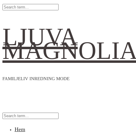
LJUVA
MAGNOLI
FAMILJELIV INREDNING MODE
Hem