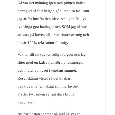
Resor
Då var det måndag igen och plikten kallar,
herregud så fort helgen går.. men så tacksam
DIY
jag är för hur fin den blev. Äntligen fick vi
två långa goa båtdagar och SOM jag älskar
att vara på havet, all stress rinner av mig och
det är 100% rekreation för mig.
Vaknar till en vacker solig morgon och jag
sitter med en kaffe framför nyhetsmorgon
och njuter av ljuset i vardagsrummet.
Rosenskäran växer så det knakar i
pallkragarna, en riktigt sommarfavorit.
Pryder tv-bänken så fint där i bruna
daggvasen.
Nu när hösten snart är på ingång växer