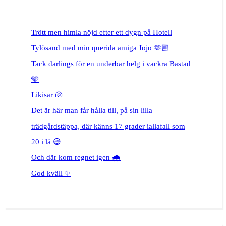
Trött men himla nöjd efter ett dygn på Hotell
Tylösand med min querida amiga Jojo 🫶🏼
Tack darlings för en underbar helg i vackra Båstad
🩵
Likisar 🐚
Det är här man får hålla till, på sin lilla
trädgårdstäppa, där känns 17 grader iallafall som
20 i lä 😅
Och där kom regnet igen 🌧️
God kväll ✨