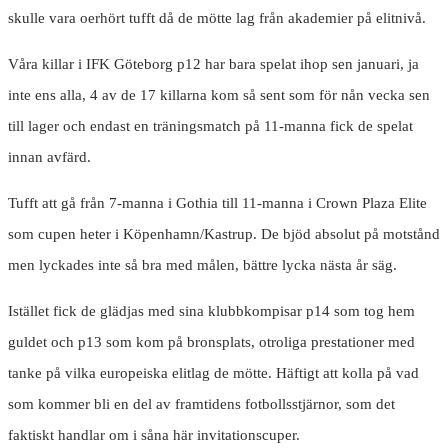
skulle vara oerhört tufft då de mötte lag från akademier på elitnivå.
Våra killar i IFK Göteborg p12 har bara spelat ihop sen januari, ja
inte ens alla, 4 av de 17 killarna kom så sent som för nån vecka sen
till lager och endast en träningsmatch på 11-manna fick de spelat
innan avfärd.
Tufft att gå från 7-manna i Gothia till 11-manna i Crown Plaza Elite
som cupen heter i Köpenhamn/Kastrup. De bjöd absolut på motstånd
men lyckades inte så bra med målen, bättre lycka nästa år säg.
Istället fick de glädjas med sina klubbkompisar p14 som tog hem
guldet och p13 som kom på bronsplats, otroliga prestationer med
tanke på vilka europeiska elitlag de mötte. Häftigt att kolla på vad
som kommer bli en del av framtidens fotbollsstjärnor, som det
faktiskt handlar om i såna här invitationscuper.