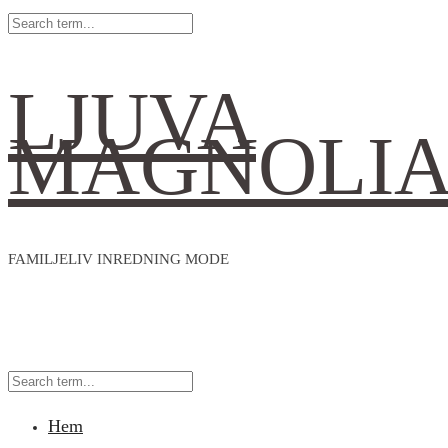
LJUVA
MAGNOLI
FAMILJELIV INREDNING MODE
Hem