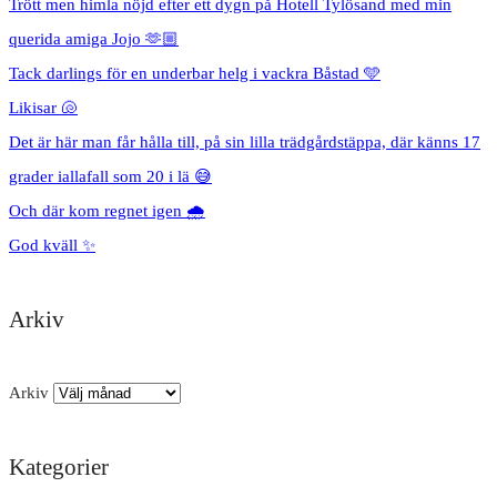
Trött men himla nöjd efter ett dygn på Hotell Tylösand med min
querida amiga Jojo 🫶🏼
Tack darlings för en underbar helg i vackra Båstad 🩵
Likisar 🐚
Det är här man får hålla till, på sin lilla trädgårdstäppa, där känns 17
grader iallafall som 20 i lä 😅
Och där kom regnet igen 🌧️
God kväll ✨
Arkiv
Arkiv
Kategorier