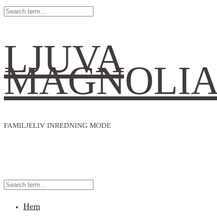
LJUVA
MAGNOLI
FAMILJELIV INREDNING MODE
Hem