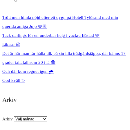
Trött men himla nöjd efter ett dygn på Hotell Tylösand med min
querida amiga Jojo 🫶🏼
Tack darlings för en underbar helg i vackra Båstad 🩵
Likisar 🐚
Det är här man får hålla till, på sin lilla trädgårdstäppa, där känns 17
grader iallafall som 20 i lä 😅
Och där kom regnet igen 🌧️
God kväll ✨
Arkiv
Arkiv