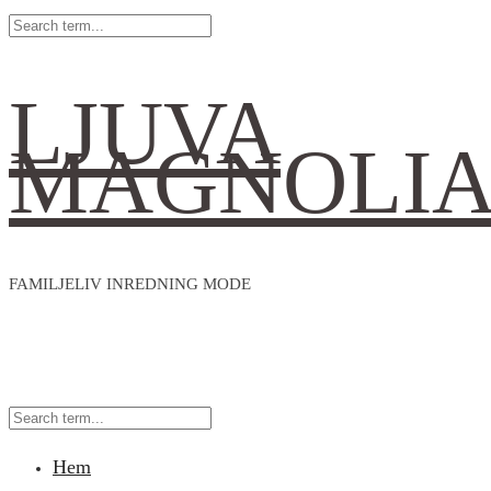
LJUVA
MAGNOLI
FAMILJELIV INREDNING MODE
Hem