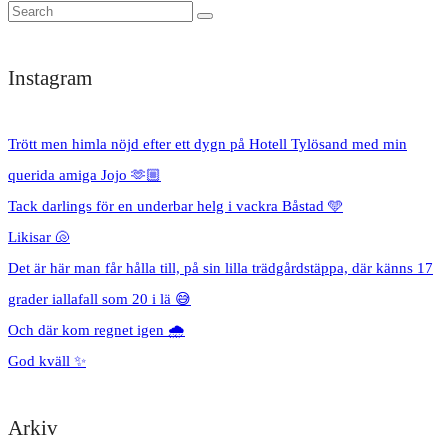
Instagram
Trött men himla nöjd efter ett dygn på Hotell Tylösand med min
querida amiga Jojo 🫶🏼
Tack darlings för en underbar helg i vackra Båstad 🩵
Likisar 🐚
Det är här man får hålla till, på sin lilla trädgårdstäppa, där känns 17
grader iallafall som 20 i lä 😅
Och där kom regnet igen 🌧️
God kväll ✨
Arkiv