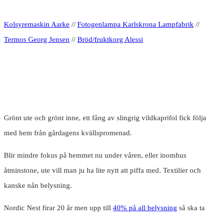
Kolsyremaskin Aarke
//
Fotogenlampa Karlskrona Lampfabrik
//
Termos Georg Jensen
//
Bröd/fruktkorg Alessi
Grönt ute och grönt inne, ett fång av slingrig vildkaprifol fick följa
med hem från gårdagens kvällspromenad.
Blir mindre fokus på hemmet nu under våren, eller inomhus
åtminstone, ute vill man ju ha lite nytt att piffa med. Textilier och
kanske nån belysning.
Nordic Nest firar 20 år men upp till
40% på all belysning
så ska ta