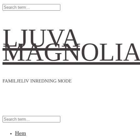
LJUVA
MAGNOLI
FAMILJELIV INREDNING MODE
Hem