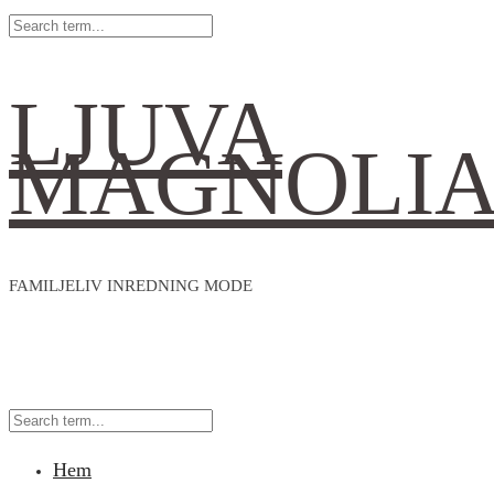
LJUVA
MAGNOLI
FAMILJELIV INREDNING MODE
Hem