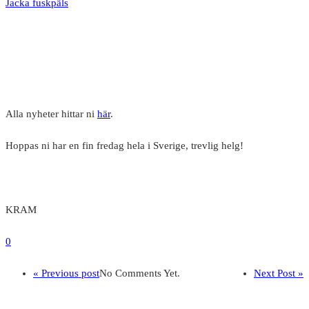
Jacka fuskpäls
Alla nyheter hittar ni
här
.
Hoppas ni har en fin fredag hela i Sverige, trevlig helg!
KRAM
0
« Previous post
No Comments Yet.
Next Post »