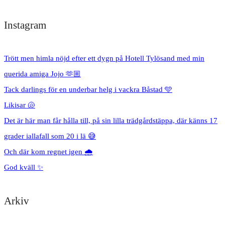
Instagram
Trött men himla nöjd efter ett dygn på Hotell Tylösand med min
querida amiga Jojo 🫶🏼
Tack darlings för en underbar helg i vackra Båstad 🩵
Likisar 🐚
Det är här man får hålla till, på sin lilla trädgårdstäppa, där känns 17
grader iallafall som 20 i lä 😅
Och där kom regnet igen 🌧️
God kväll ✨
Arkiv