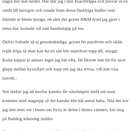
några mil inåt landet. Här står jag i min beachfrippa och provar ut en
outfit till imorgon och rotade fram dessa fladdriga brallor som
faktiskt är himla tjusiga, ett sånt där grymt H&M-fynd jag gjort i
mina dar, kostade väl nån hundralapp på rea.
Delvis fodrade så ej genomskinliga, grymt fin passform och sådär
rejält höga så man kan ha en sån här superkort topp till, snyggt.
Korta toppar är annars inget jag bär ofta, får liksom inte bli för stort
glapp mellan byxa/kjol och topp om jag ska trivas, vill inte visa
naveln..
Sen tänker jag att morfar kanske får nåndimpen ändå om man
kommer med magtopp så det kanske blir nåt annat haha. Nää det tror
jag inte men vet i fasen om byxa är skönt i denna värmen, kör nog
på fladdrig klänning istället.