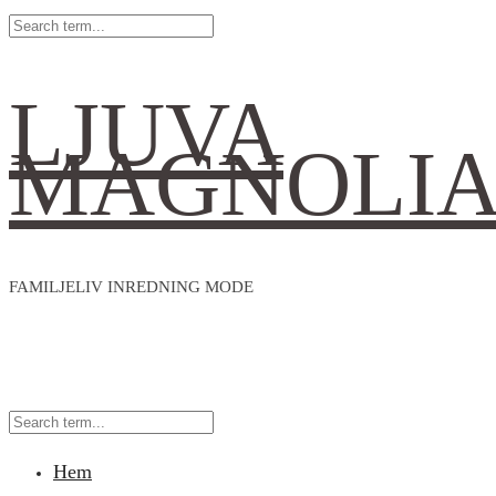
LJUVA
MAGNOLI
FAMILJELIV INREDNING MODE
Hem