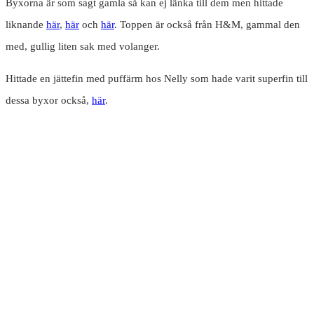
Byxorna är som sagt gamla så kan ej länka till dem men hittade
liknande
här
,
här
och
här
. Toppen är också från H&M, gammal den
med, gullig liten sak med volanger.
Hittade en jättefin med puffärm hos Nelly som hade varit superfin till
dessa byxor också,
här
.