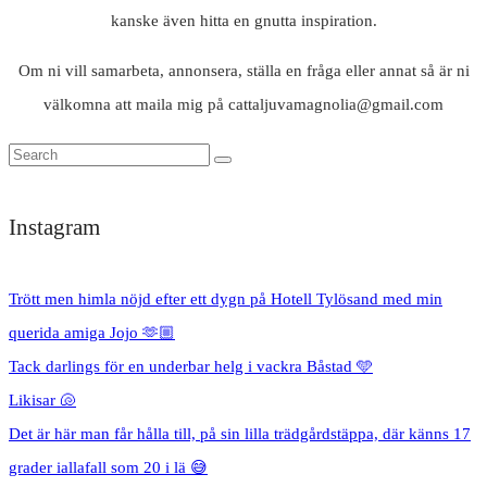
kanske även hitta en gnutta inspiration.
Om ni vill samarbeta, annonsera, ställa en fråga eller annat så är ni
välkomna att maila mig på cattaljuvamagnolia@gmail.com
Instagram
Trött men himla nöjd efter ett dygn på Hotell Tylösand med min
querida amiga Jojo 🫶🏼
Tack darlings för en underbar helg i vackra Båstad 🩵
Likisar 🐚
Det är här man får hålla till, på sin lilla trädgårdstäppa, där känns 17
grader iallafall som 20 i lä 😅