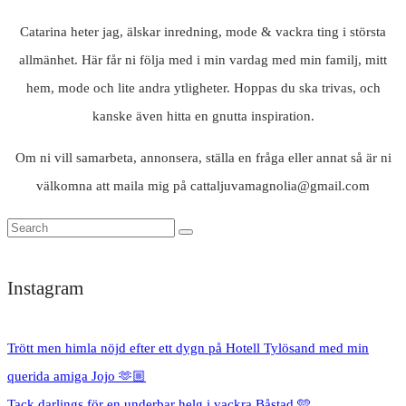
Catarina heter jag, älskar inredning, mode & vackra ting i största
allmänhet. Här får ni följa med i min vardag med min familj, mitt
hem, mode och lite andra ytligheter. Hoppas du ska trivas, och
kanske även hitta en gnutta inspiration.
Om ni vill samarbeta, annonsera, ställa en fråga eller annat så är ni
välkomna att maila mig på cattaljuvamagnolia@gmail.com
Instagram
Trött men himla nöjd efter ett dygn på Hotell Tylösand med min
querida amiga Jojo 🫶🏼
Tack darlings för en underbar helg i vackra Båstad 🩵