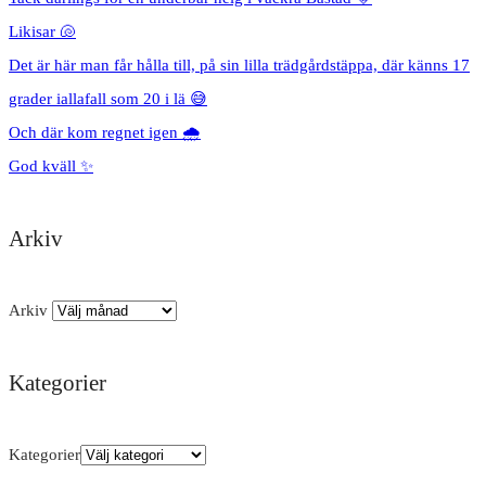
Likisar 🐚
Det är här man får hålla till, på sin lilla trädgårdstäppa, där känns 17
grader iallafall som 20 i lä 😅
Och där kom regnet igen 🌧️
God kväll ✨
Arkiv
Arkiv
Kategorier
Kategorier