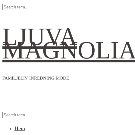
LJUVA
MAGNOLI
FAMILJELIV INREDNING MODE
Hem