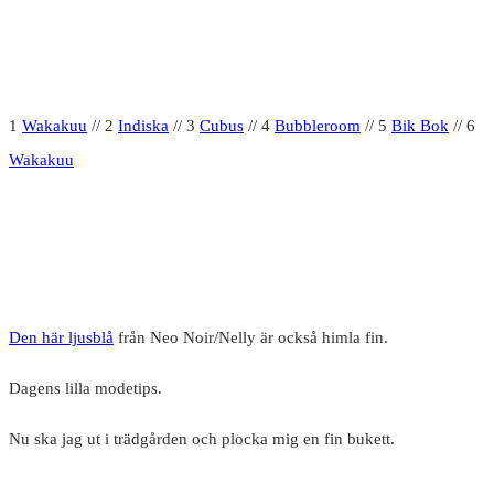
1
Wakakuu
// 2
Indiska
// 3
Cubus
// 4
Bubbleroom
// 5
Bik Bok
// 6
Wakakuu
Den här ljusblå
från Neo Noir/Nelly är också himla fin.
Dagens lilla modetips.
Nu ska jag ut i trädgården och plocka mig en fin bukett.