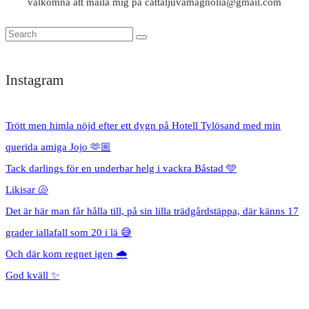
välkomna att maila mig på cattaljuvamagnolia@gmail.com
Instagram
Trött men himla nöjd efter ett dygn på Hotell Tylösand med min
querida amiga Jojo 🫶🏼
Tack darlings för en underbar helg i vackra Båstad 🩵
Likisar 🐚
Det är här man får hålla till, på sin lilla trädgårdstäppa, där känns 17
grader iallafall som 20 i lä 😅
Och där kom regnet igen 🌧️
God kväll ✨