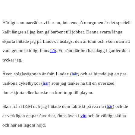
Härligt sommarväder vi har nu, inte ens på morgonen är det speciellt
kallt längre så jag kan gå barbent till jobbet. Denna svarta långa
skjorta hittade jag på Lindex i tisdags, den är tunn och skön utan att
vara genomskinlig, finns
här
. Ett sånt där bra basplagg i garderoben
tycker jag.
Även solglasögonen är från Lindex (
här
) och så hittade jag ett par
ursköna cykelbyxor (
här
) som jag tänker ha till en ovesized
linneskjorta eller kanske en kort topp till playan.
Skor från H&M och jag hittade dem faktiskt på rea nu (
här
) och de
är verkligen ett par favoriter, finns även i
vitt
och är väldigt sköna
och har en lagom höjd.