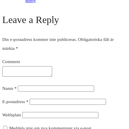
Reply
Leave a Reply
Din e-postadress kommer inte publiceras.
Obligatoriska fält är
märkta
*
Comment
Namn
*
E-postadress
*
Webbplats
Meddela mig om nya kommentarer via e-post.