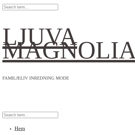
LJUVA
MAGNOLI
FAMILJELIV INREDNING MODE
Hem