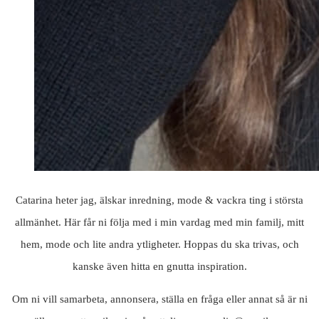
Catarina heter jag, älskar inredning, mode & vackra ting i största
allmänhet. Här får ni följa med i min vardag med min familj, mitt
hem, mode och lite andra ytligheter. Hoppas du ska trivas, och
kanske även hitta en gnutta inspiration.
Om ni vill samarbeta, annonsera, ställa en fråga eller annat så är ni