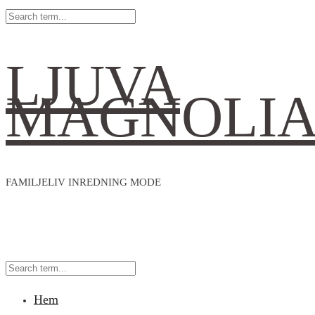
LJUVA
MAGNOLI
FAMILJELIV INREDNING MODE
Hem