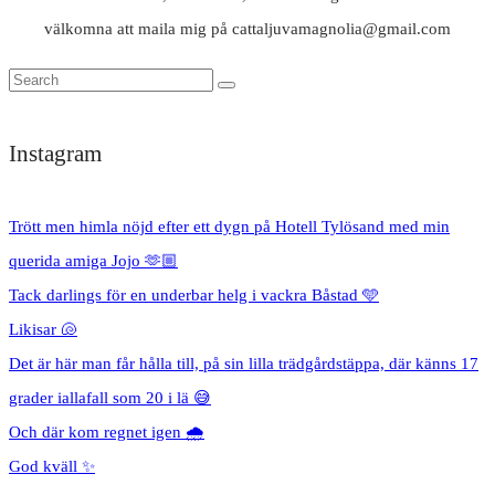
välkomna att maila mig på cattaljuvamagnolia@gmail.com
Instagram
Trött men himla nöjd efter ett dygn på Hotell Tylösand med min
querida amiga Jojo 🫶🏼
Tack darlings för en underbar helg i vackra Båstad 🩵
Likisar 🐚
Det är här man får hålla till, på sin lilla trädgårdstäppa, där känns 17
grader iallafall som 20 i lä 😅
Och där kom regnet igen 🌧️
God kväll ✨