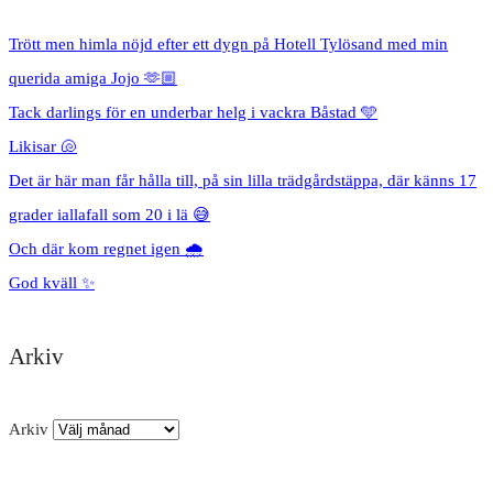
Trött men himla nöjd efter ett dygn på Hotell Tylösand med min
querida amiga Jojo 🫶🏼
Tack darlings för en underbar helg i vackra Båstad 🩵
Likisar 🐚
Det är här man får hålla till, på sin lilla trädgårdstäppa, där känns 17
grader iallafall som 20 i lä 😅
Och där kom regnet igen 🌧️
God kväll ✨
Arkiv
Arkiv