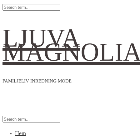
LJUVA
MAGNOLI
FAMILJELIV INREDNING MODE
Hem