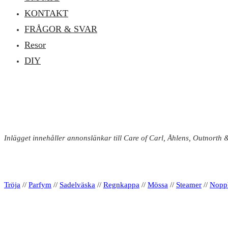
KONTAKT
FRÅGOR & SVAR
Resor
DIY
Inlägget innehåller annonslänkar till Care of Carl, Åhlens, Outnorth 
Tröja
//
Parfym
//
Sadelväska
//
Regnkappa
//
Mössa
//
Steamer
//
Noppb