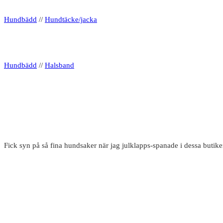
Hundbädd
//
Hundtäcke/jacka
Hundbädd
//
Halsband
Fick syn på så fina hundsaker när jag julklapps-spanade i dessa butike