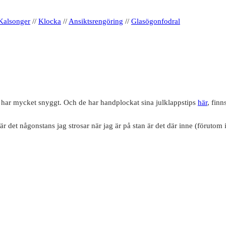
Kalsonger
//
Klocka
//
Ansiktsrengöring
//
Glasögonfodral
e har mycket snyggt. Och de har handplockat sina julklappstips
här
, finn
är det någonstans jag strosar när jag är på stan är det där inne (förutom i