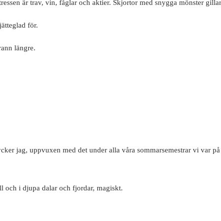
ressen är trav, vin, fåglar och aktier. Skjortor med snygga mönster gilla
ätteglad för.
rann längre.
 tycker jag, uppvuxen med det under alla våra sommarsemestrar vi var på 
l och i djupa dalar och fjordar, magiskt.