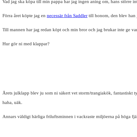
Vad jag ska köpa till min pappa har jag ingen aning om, hans större int
Förra året köpte jag en
necessär från Saddler
till honom, den blev han j
Till mannen har jag redan köpt och min bror och jag brukar inte ge va
Hur gör ni med klappar?
Årets julklapp blev ju som ni säkert vet storm/trangiakök, fantastiskt
haha, uäk.
Annars väldigt härliga friluftsminnen i vackraste miljöerna på höga fjäl