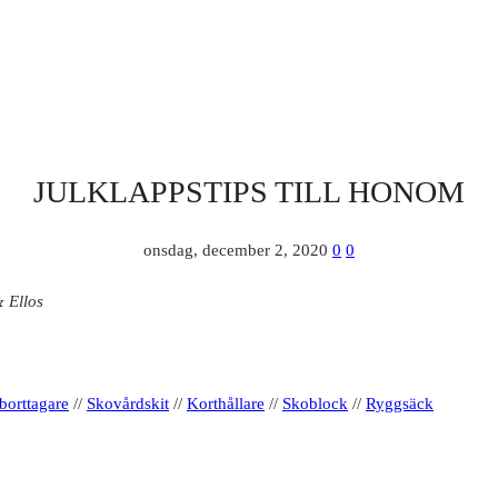
JULKLAPPSTIPS TILL HONOM
onsdag, december 2, 2020
0
0
& Ellos
orttagare
//
Skovårdskit
//
Korthållare
//
Skoblock
//
Ryggsäck