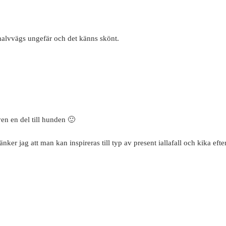
 halvvägs ungefär och det känns skönt.
en en del till hunden 🙂
nker jag att man kan inspireras till typ av present iallafall och kika efter