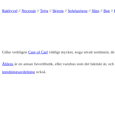
Rakhyvel
//
Necessär
//
Tröja
//
Skjorta
//
Solglasögon
//
Slips
//
Bag
//
Gillar verkligen
Care of Carl
väldigt mycket, noga utvalt sortiment, d
Åhlens
är en annan favoritbutik, eller varuhus som det faktiskt är, och 
inredningsavdelning
också.