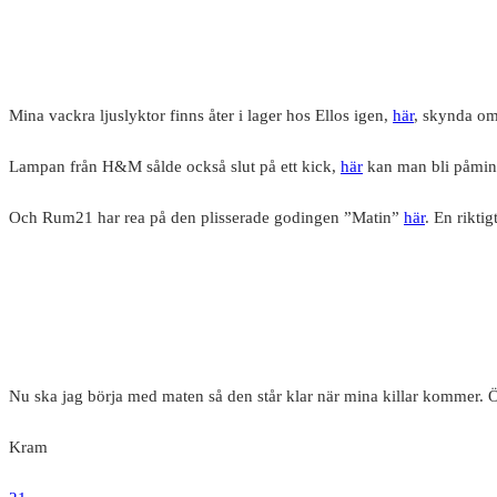
Mina vackra ljuslyktor finns åter i lager hos Ellos igen,
här
, skynda om 
Lampan från H&M sålde också slut på ett kick,
här
kan man bli påmin
Och Rum21 har rea på den plisserade godingen ”Matin”
här
. En rikti
Nu ska jag börja med maten så den står klar när mina killar kommer. Ön
Kram