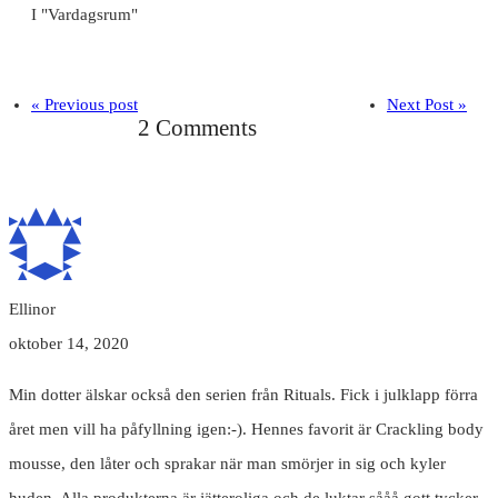
I "Vardagsrum"
« Previous post
Next Post »
2 Comments
Ellinor
oktober 14, 2020
Min dotter älskar också den serien från Rituals. Fick i julklapp förra
året men vill ha påfyllning igen:-). Hennes favorit är Crackling body
mousse, den låter och sprakar när man smörjer in sig och kyler
huden. Alla produkterna är jätteroliga och de luktar sååå gott tycker