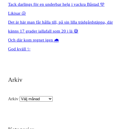
Tack darlings för en underbar helg i vackra Båstad 🩵
Likisar 🐚
Det är här man får hålla till, på sin lilla trädgårdstäppa, där
känns 17 grader iallafall som 20 i lä 😅
Och där kom regnet igen 🌧️
God kväll ✨
Arkiv
Arkiv