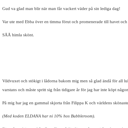
Gud va glad man blir när man får vackert väder på sin lediga dag!
Var ute med Ebba över en timma förut och promenerade till havet och n
SÅÅ himla skönt.
Vildvuxet och stökigt i lådorna bakom mig men så glad ändå för all luk
varstans och måste spritt sig från tidigare år för jag har inte köpt någon
På mig har jag en gammal skjorta från Filippa K och världens skönast
(Med koden ELDANA har ni 10% hos Bubbleroom).