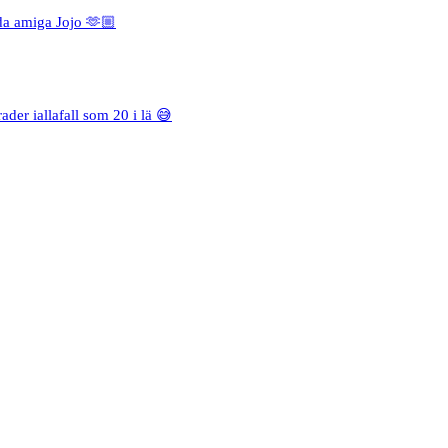
da amiga Jojo 🫶🏼
rader iallafall som 20 i lä 😅