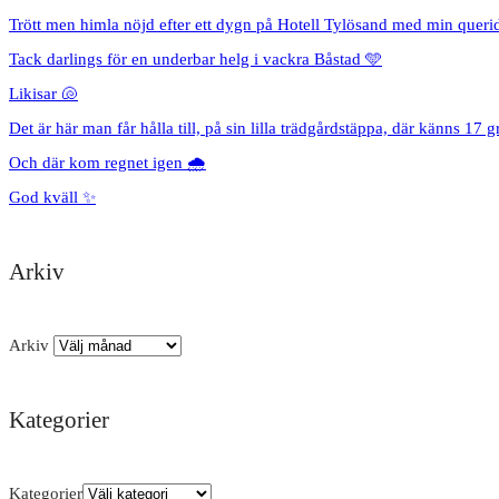
Trött men himla nöjd efter ett dygn på Hotell Tylösand med min queri
Tack darlings för en underbar helg i vackra Båstad 🩵
Likisar 🐚
Det är här man får hålla till, på sin lilla trädgårdstäppa, där känns 17 g
Och där kom regnet igen 🌧️
God kväll ✨
Arkiv
Arkiv
Kategorier
Kategorier