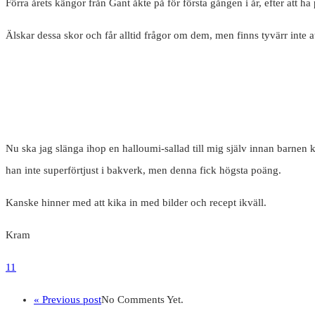
Förra årets kängor från Gant åkte på för första gången i år, efter at
Älskar dessa skor och får alltid frågor om dem, men finns tyvärr inte a
Nu ska jag slänga ihop en halloumi-sallad till mig själv innan barnen 
han inte superförtjust i bakverk, men denna fick högsta poäng.
Kanske hinner med att kika in med bilder och recept ikväll.
Kram
11
« Previous post
No Comments Yet.