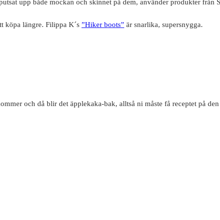
t ha putsat upp både mockan och skinnet på dem, använder produkter från
tt köpa längre. Filippa K´s
”Hiker boots”
är snarlika, supersnygga.
kommer och då blir det äpplekaka-bak, alltså ni måste få receptet på den 