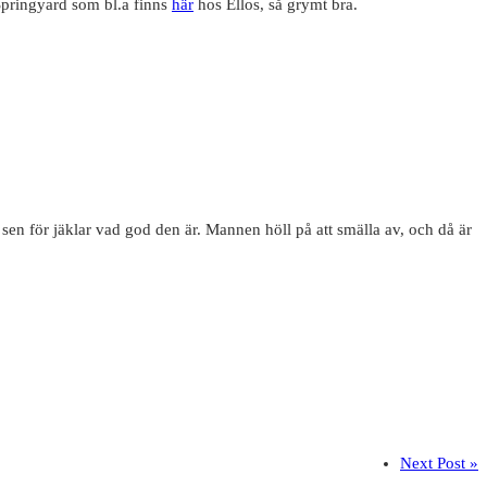
 Springyard som bl.a finns
här
hos Ellos, så grymt bra.
sen för jäklar vad god den är. Mannen höll på att smälla av, och då är
Next Post »