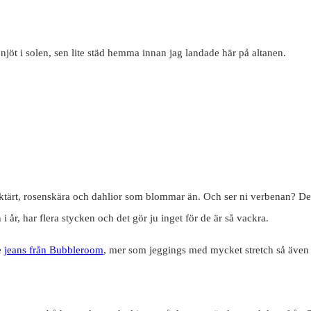
jöt i solen, sen lite städ hemma innan jag landade här på altanen.
tärt, rosenskära och dahlior som blommar än. Och ser ni verbenan? Det s
 i år, har flera stycken och det gör ju inget för de är så vackra.
e
jeans från Bubbleroom
, mer som jeggings med mycket stretch så även