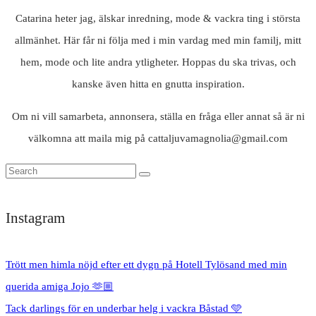
Catarina heter jag, älskar inredning, mode & vackra ting i största
allmänhet. Här får ni följa med i min vardag med min familj, mitt
hem, mode och lite andra ytligheter. Hoppas du ska trivas, och
kanske även hitta en gnutta inspiration.
Om ni vill samarbeta, annonsera, ställa en fråga eller annat så är ni
välkomna att maila mig på cattaljuvamagnolia@gmail.com
Instagram
Trött men himla nöjd efter ett dygn på Hotell Tylösand med min
querida amiga Jojo 🫶🏼
Tack darlings för en underbar helg i vackra Båstad 🩵