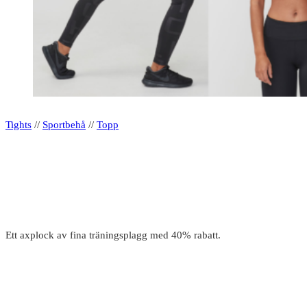
Tights
//
Sportbehå
//
Topp
Ett axplock av fina träningsplagg med 40% rabatt.