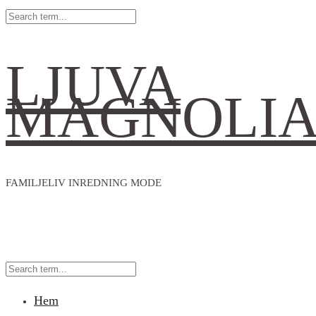
LJUVA
MAGNOLI
FAMILJELIV INREDNING MODE
Hem