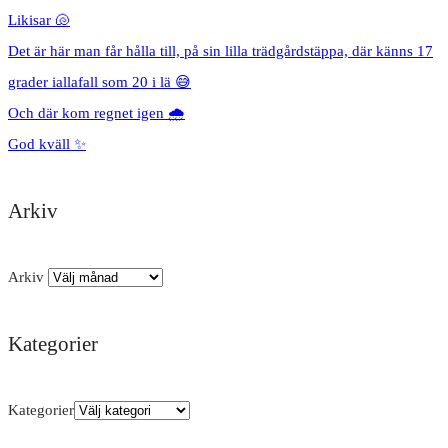
Likisar 🐚
Det är här man får hålla till, på sin lilla trädgårdstäppa, där känns 17
grader iallafall som 20 i lä 😅
Och där kom regnet igen 🌧️
God kväll ✨
Arkiv
Arkiv
Kategorier
Kategorier