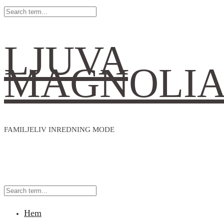
LJUVA
MAGNOLI
FAMILJELIV INREDNING MODE
Hem