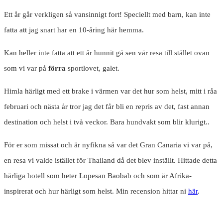
Ett år går verkligen så vansinnigt fort! Speciellt med barn, kan inte
fatta att jag snart har en 10-åring här hemma.
Kan heller inte fatta att ett år hunnit gå sen vår resa till stället ovan
som vi var på
förra
sportlovet, galet.
Himla härligt med ett brake i värmen var det hur som helst, mitt i råa
februari och nästa år tror jag det får bli en repris av det, fast annan
destination och helst i två veckor. Bara hundvakt som blir klurigt..
För er som missat och är nyfikna så var det Gran Canaria vi var på,
en resa vi valde istället för Thailand då det blev inställt. Hittade detta
härliga hotell som heter Lopesan Baobab och som är Afrika-
inspirerat och hur härligt som helst. Min recension hittar ni
här
.