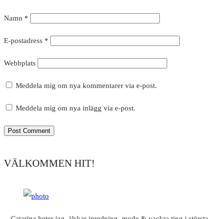
Namn
*
E-postadress
*
Webbplats
Meddela mig om nya kommentarer via e-post.
Meddela mig om nya inlägg via e-post.
VÄLKOMMEN HIT!
Catarina heter jag, älskar inredning, mode & vackra ting i största