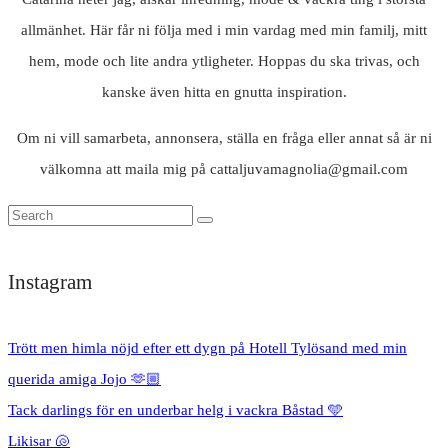
allmänhet. Här får ni följa med i min vardag med min familj, mitt
hem, mode och lite andra ytligheter. Hoppas du ska trivas, och
kanske även hitta en gnutta inspiration.
Om ni vill samarbeta, annonsera, ställa en fråga eller annat så är ni
välkomna att maila mig på cattaljuvamagnolia@gmail.com
Instagram
Trött men himla nöjd efter ett dygn på Hotell Tylösand med min
querida amiga Jojo 🫶🏼
Tack darlings för en underbar helg i vackra Båstad 🩵
Likisar 🐚