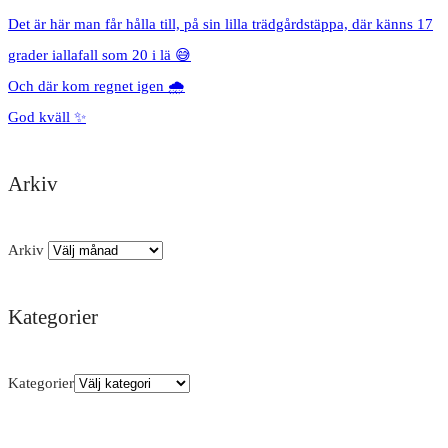
Det är här man får hålla till, på sin lilla trädgårdstäppa, där känns 17
grader iallafall som 20 i lä 😅
Och där kom regnet igen 🌧️
God kväll ✨
Arkiv
Arkiv
Kategorier
Kategorier