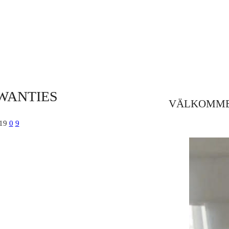
WANTIES
VÄLKOMME
019
0
9