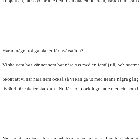
Toppen då, hur cool är inte den! Och diadem diadem, väska mm som är 
Har ni några roliga planer för nyårsafton?
Vi ska vara hos vänner som bor nära oss med en familj till, och svärm
Skönt att vi har nära hem också så vi kan gå ut med henne några gång
livrädd för raketer stackarn.. Nu får hon dock lugnande medicin som hj
Nu ska vi laga tacos här jag och barnen, mannen är i London och roar