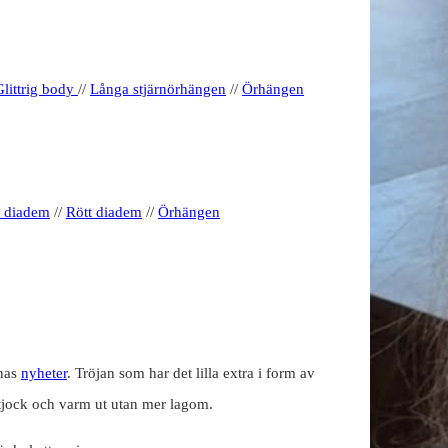
Glittrig body
//
Långa stjärnörhängen
//
Örhängen
t diadem
//
Rött diadem
//
Örhängen
inas
nyheter
. Tröjan som har det lilla extra i form av
r tjock och varm ut utan mer lagom.