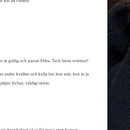
kul att variera.
or är gullig och passar Ebba. Tack bästa svärmor!
er under kvällen och kolla hur hon mår, hon är ju
älper hyfsat, väldigt skönt.
 sig över helgen så vi får mysa utan honom.