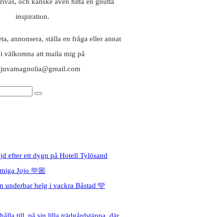
rivas, och kanske även hitta en gnutta
inspiration.
a, annonsera, ställa en fråga eller annat
ni välkomna att maila mig på
aljuvamagnolia@gmail.com
jd efter ett dygn på Hotell Tylösand
miga Jojo 🫶🏼
en underbar helg i vackra Båstad 🩵
ålla till, på sin lilla trädgårdstäppa, där