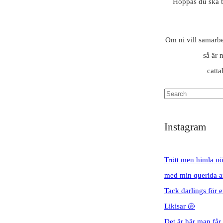
Hoppas du ska t
Om ni vill samarbet
så är 
catt
Instagram
Trött men himla nö
med min querida a
Tack darlings för 
Likisar 🐚
Det är här man får h