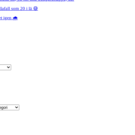
lafall som 20 i lä 😅
 igen 🌧️