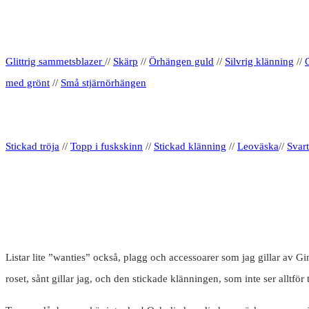
Glittrig sammetsblazer
//
Skärp
//
Örhängen guld
//
Silvrig klänning
//
med grönt
//
Små stjärnörhängen
Stickad tröja
//
Topp i fuskskinn
//
Stickad klänning
//
Leoväska
//
Svar
Listar lite ”wanties” också, plagg och accessoarer som jag gillar av G
roset, sånt gillar jag, och den stickade klänningen, som inte ser alltfö