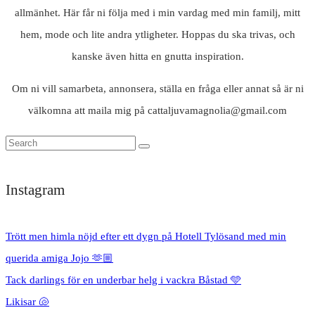
allmänhet. Här får ni följa med i min vardag med min familj, mitt
hem, mode och lite andra ytligheter. Hoppas du ska trivas, och
kanske även hitta en gnutta inspiration.
Om ni vill samarbeta, annonsera, ställa en fråga eller annat så är ni
välkomna att maila mig på cattaljuvamagnolia@gmail.com
Instagram
Trött men himla nöjd efter ett dygn på Hotell Tylösand med min
querida amiga Jojo 🫶🏼
Tack darlings för en underbar helg i vackra Båstad 🩵
Likisar 🐚