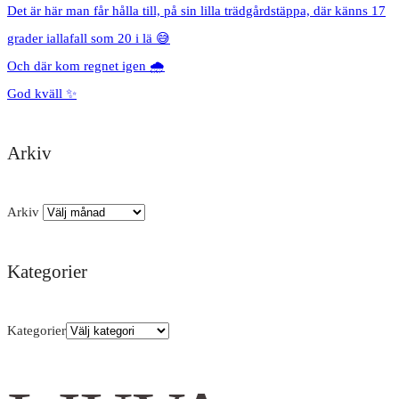
Det är här man får hålla till, på sin lilla trädgårdstäppa, där känns 17
grader iallafall som 20 i lä 😅
Och där kom regnet igen 🌧️
God kväll ✨
Arkiv
Arkiv
Kategorier
Kategorier