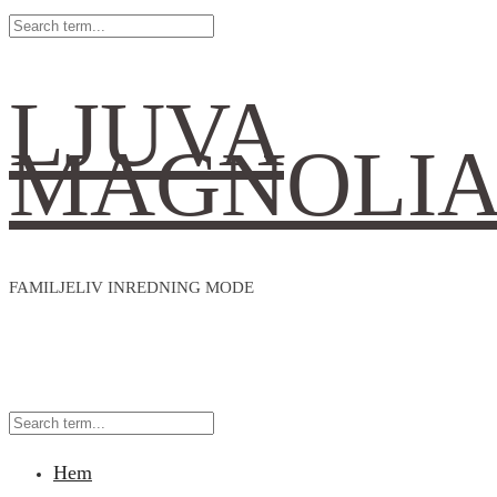
LJUVA
MAGNOLI
FAMILJELIV INREDNING MODE
Hem