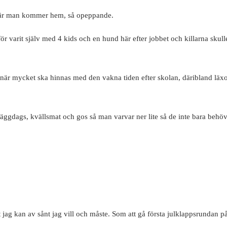
t när man kommer hem, så opeppande.
ör varit själv med 4 kids och en hund här efter jobbet och killarna skulle
nd när mycket ska hinnas med den vakna tiden efter skolan, däribland läxor
 läggdags, kvällsmat och gos så man varvar ner lite så de inte bara behöve
jag kan av sånt jag vill och måste. Som att gå första julklappsrundan p