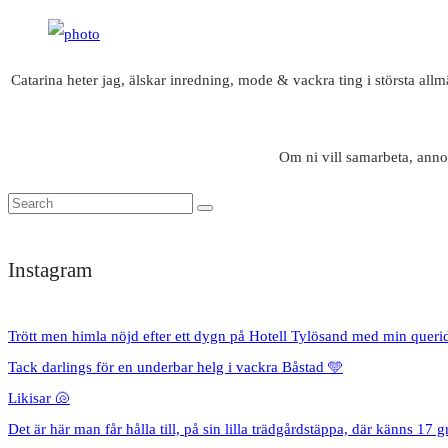
Catarina heter jag, älskar inredning, mode & vackra ting i största all
Om ni vill samarbeta, anno
Instagram
Trött men himla nöjd efter ett dygn på Hotell Tylösand med min queri
Tack darlings för en underbar helg i vackra Båstad 🩵
Likisar 🐚
Det är här man får hålla till, på sin lilla trädgårdstäppa, där känns 17 g