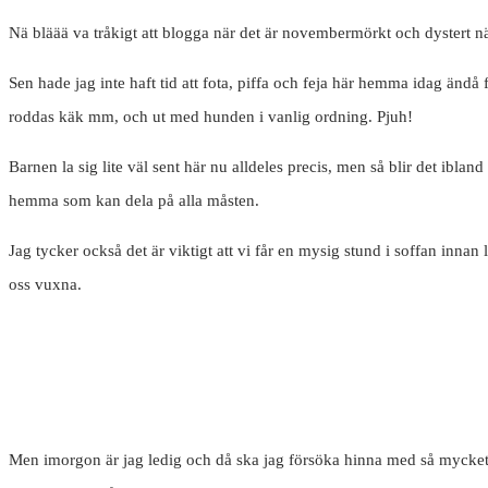
Nä bläää va tråkigt att blogga när det är novembermörkt och dyster
Sen hade jag inte haft tid att fota, piffa och feja här hemma idag ändå f
roddas käk mm, och ut med hunden i vanlig ordning. Pjuh!
Barnen la sig lite väl sent här nu alldeles precis, men så blir det ibla
hemma som kan dela på alla måsten.
Jag tycker också det är viktigt att vi får en mysig stund i soffan innan
oss vuxna.
Men imorgon är jag ledig och då ska jag försöka hinna med så mycket 