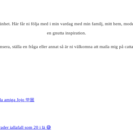
mänhet. Här får ni följa med i min vardag med min familj, mitt hem, mode
en gnutta inspiration.
nsera, ställa en fråga eller annat så är ni välkomna att maila mig på c
da amiga Jojo 🫶🏼
rader iallafall som 20 i lä 😅