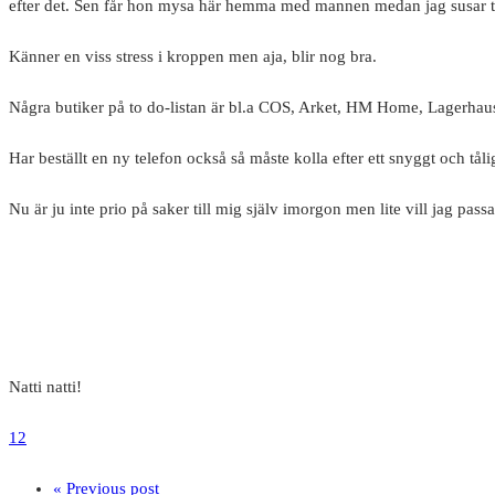
efter det. Sen får hon mysa här hemma med mannen medan jag susar til
Känner en viss stress i kroppen men aja, blir nog bra.
Några butiker på to do-listan är bl.a COS, Arket, HM Home, Lagerhaus &
Har beställt en ny telefon också så måste kolla efter ett snyggt och tåli
Nu är ju inte prio på saker till mig själv imorgon men lite vill jag pass
Natti natti!
12
« Previous post