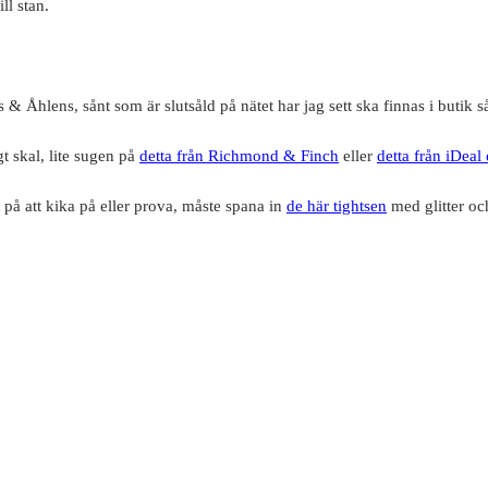
l stan.
 Åhlens, sånt som är slutsåld på nätet har jag sett ska finnas i butik 
gt skal, lite sugen på
detta från Richmond & Finch
eller
detta från iDea
a på att kika på eller prova, måste spana in
de här tightsen
med glitter och 