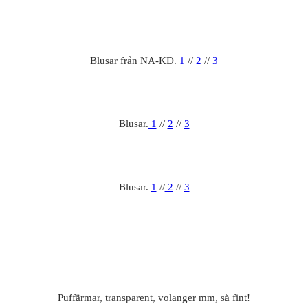
Blusar från NA-KD.
1
//
2
//
3
Blusar.
1
//
2
//
3
Blusar.
1
//
2
//
3
Puffärmar, transparent, volanger mm, så fint!