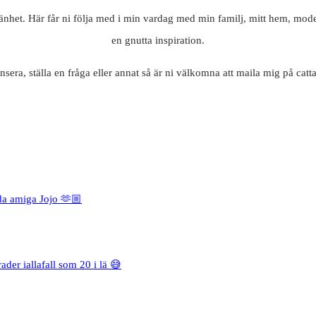
mänhet. Här får ni följa med i min vardag med min familj, mitt hem, mode
en gnutta inspiration.
nsera, ställa en fråga eller annat så är ni välkomna att maila mig på c
da amiga Jojo 🫶🏼
rader iallafall som 20 i lä 😅