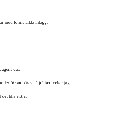
där med förinställda inlägg.
 dagens då..
 under för att bäras på jobbet tycker jag.
det lilla extra.