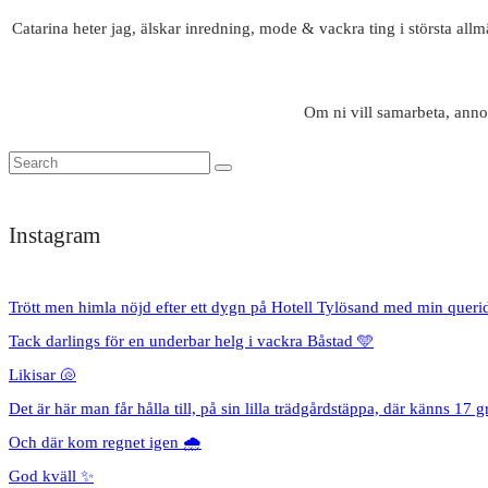
Catarina heter jag, älskar inredning, mode & vackra ting i största all
Om ni vill samarbeta, anno
Instagram
Trött men himla nöjd efter ett dygn på Hotell Tylösand med min queri
Tack darlings för en underbar helg i vackra Båstad 🩵
Likisar 🐚
Det är här man får hålla till, på sin lilla trädgårdstäppa, där känns 17 g
Och där kom regnet igen 🌧️
God kväll ✨